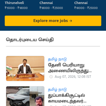
Executive
Thirunelveli
Chennai
Chennai
₹15000 - ₹18000
₹18000 - ₹25000
₹18000 - ₹25000
Explore more jobs
தொடர்புடைய செய்தி
தமிழ் நாடு
தேனி பெரியாறு
அணையிலிருந்து
தண்ணீர் திறக்க
Aug 07, 2026, 12:08 IST
முதலமைச்சர் விஜய்
ஆணை
தமிழ் நாடு
துப்பாக்கிசூட்டில்
காயமடைந்தவர்