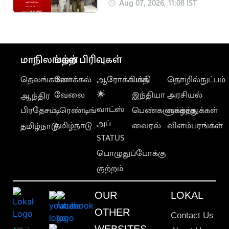
‘டேர்டெவில்’
Aug 07, 2026, 11:08 IST
படப்பிடிப்பு இம்மாதம்
தொடக்கம்
மாநிலங்கள்
மற்ற பிரிவுகள்
தெலங்கானா
லோக்கல்
ஆரோக்கியம்
பக்தி
தொழில்நுட்பம்
வேலை
🌟
இந்தியா
அரசியல்
ஆந்திர
வாட்ஸ்
பிரதேசம்
டிரெண்டிங்
பெண்களுக்காக
வாழ்த்துக்கள்
அப்
தமிழ்நாடு
வைரல்
விளம்பரங்கள்
தமிழ்நாடு
STATUS
பொழுதுப்போக்கு
குற்றம்
OUR
LOKAL
OTHER
Contact Us