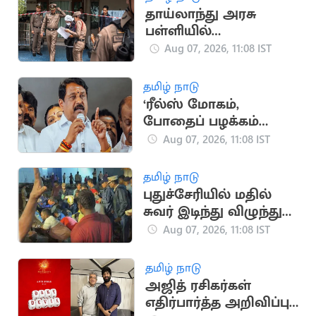
தாய்லாந்து அரசு
பள்ளியில்
துப்பாக்கிசூடு நடத்திய
Aug 07, 2026, 11:08 IST
மாணவன்.. 6 பேர் பலி
தமிழ் நாடு
‘ரீல்ஸ் மோகம்,
போதைப் பழக்கம்
காரணமாக வன்முறை
Aug 07, 2026, 11:08 IST
அதிகரிப்பு’.. நயினார்
குற்றச்சாட்டு
தமிழ் நாடு
புதுச்சேரியில் மதில்
சுவர் இடிந்து விழுந்து
முதியவர் பலி.. 2 பேர்
Aug 07, 2026, 11:08 IST
படுகாயம்
தமிழ் நாடு
அஜித் ரசிகர்கள்
எதிர்பார்த்த அறிவிப்பு..