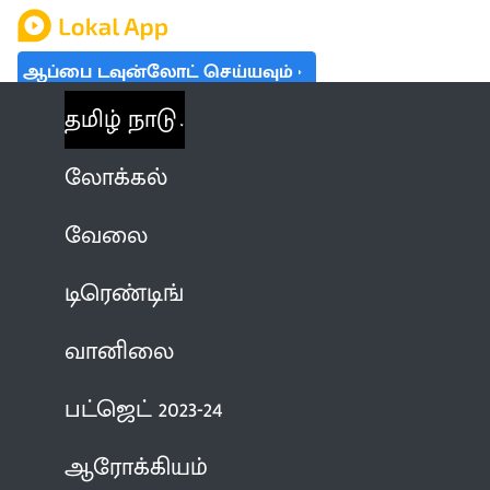
ஆப்பை டவுன்லோட் செய்யவும்
தமிழ் நாடு
லோக்கல்
வேலை
டிரெண்டிங்
வானிலை
பட்ஜெட் 2023-24
ஆரோக்கியம்