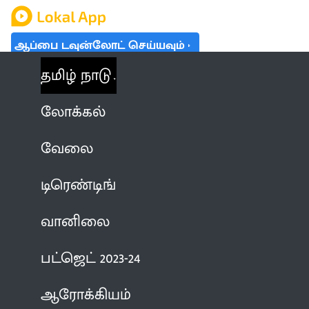
ஆப்பை டவுன்லோட் செய்யவும்
தமிழ் நாடு
லோக்கல்
வேலை
டிரெண்டிங்
வானிலை
பட்ஜெட் 2023-24
ஆரோக்கியம்