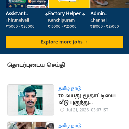
Assistant
Factory Helper
Admin
Manager
Supervisor
Thirunelveli
Kanchipuram
Chennai
₹15000 - ₹20000
₹16000 - ₹25000
₹18000 - ₹25000
Explore more jobs
தொடர்புடைய செய்தி
தமிழ் நாடு
70 வயது மூதாட்டியை
வீடு புகுந்து
பலாத்காரம் செய்த
Jul 21, 2026, 03:07 IST
இளைஞர்
தமிழ் நாடு