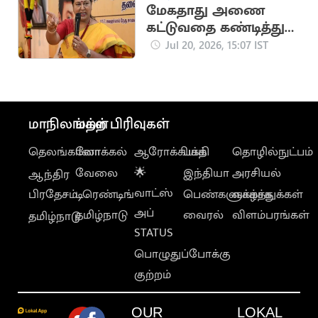
மேகதாது அணை
கட்டுவதை கண்டித்து
தேமுதிக போராட்டம்
Jul 20, 2026, 15:07 IST
அறிவிப்பு
மாநிலங்கள்
மற்ற பிரிவுகள்
தெலங்கானா
லோக்கல்
ஆரோக்கியம்
பக்தி
தொழில்நுட்பம்
வேலை
🌟
இந்தியா
அரசியல்
ஆந்திர
வாட்ஸ்
பிரதேசம்
டிரெண்டிங்
பெண்களுக்காக
வாழ்த்துக்கள்
அப்
தமிழ்நாடு
வைரல்
விளம்பரங்கள்
தமிழ்நாடு
STATUS
பொழுதுப்போக்கு
குற்றம்
OUR
LOKAL