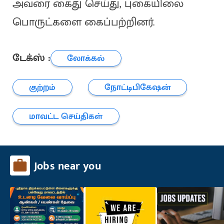
அவரை கைது செய்து, புகையிலை
பொருட்களை கைப்பற்றினர்.
டேக்ஸ் :
லோக்கல்
குற்றம்
நோட்டிபிகேஷன்
மாவட்ட செய்திகள்
Jobs near you