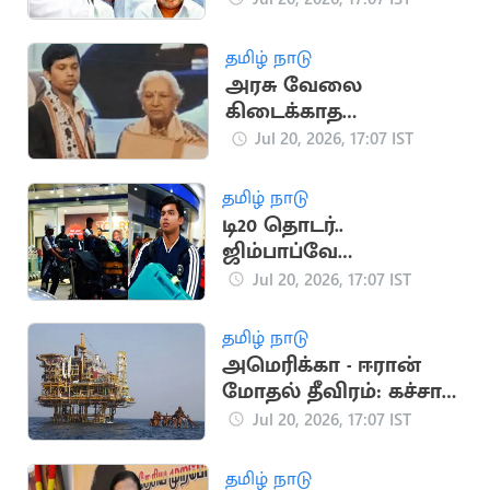
நிகழ்வுகள்
தமிழ் நாடு
அரசு வேலை
கிடைக்காத
விரக்தியில் இளைஞர்
Jul 20, 2026, 17:07 IST
தற்கொலை
தமிழ் நாடு
டி20 தொடர்..
ஜிம்பாப்வே
சென்றடைந்த இந்திய
Jul 20, 2026, 17:07 IST
அணி
தமிழ் நாடு
அமெரிக்கா - ஈரான்
மோதல் தீவிரம்: கச்சா
எண்ணெய் தட்டுப்பாடு
Jul 20, 2026, 17:07 IST
அபாயம்
தமிழ் நாடு