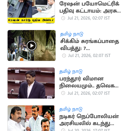
ரேஷன் பயோமெட்ரிக்
பதிவு கட்டாயம்: அரசு
எச்சரிக்கை
Jul 21, 2026, 02:07 IST
தமிழ் நாடு
சிக்கிம் சுரங்கப்பாதை
விபத்து: 7
தொழிலாளர்கள்
Jul 21, 2026, 02:07 IST
உயிரிழப்பு
தமிழ் நாடு
பரந்தூர் விமான
நிலையமும்.. தவெக
அரசின் நிலைப்பாடும்
Jul 21, 2026, 02:07 IST
தமிழ் நாடு
நடிகர் நெப்போலியன்
அரசியலில் கடந்து
வந்த முக்கிய
Jul 20, 2026, 17:07 IST