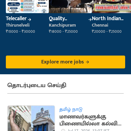
Telecaller
Quality
North Indian
Inspector
Cook
Thirunelveli
Kanchipuram
Chennai
₹15000 - ₹30000
₹18000 - ₹25000
₹20000 - ₹25000
Explore more jobs
தொடர்புடைய செய்தி
தமிழ் நாடு
மாணவர்களுக்கு
பிணையில்லா கல்விக்
கடன்... அமைச்சர்
Jul 17, 2026, 13:07 IST