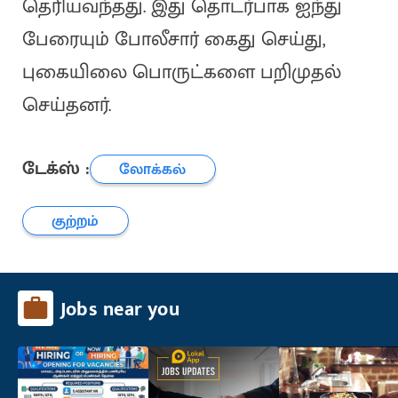
தெரியவந்தது. இது தொடர்பாக ஐந்து
பேரையும் போலீசார் கைது செய்து,
புகையிலை பொருட்களை பறிமுதல்
செய்தனர்.
டேக்ஸ் :
லோக்கல்
குற்றம்
Jobs near you