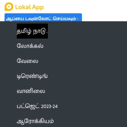
ஆப்பை டவுன்லோட் செய்யவும்
தமிழ் நாடு
லோக்கல்
வேலை
டிரெண்டிங்
வானிலை
பட்ஜெட் 2023-24
ஆரோக்கியம்