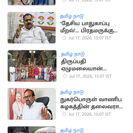
அறிவிப்பு
தமிழ் நாடு
‘தேசிய பாதுகாப்பு
மீறல்’... பிரதமருக்கு
மாணிக்கம் தாகூர்
Jul 17, 2026, 13:07 IST
கடிதம்
தமிழ் நாடு
திருப்பதி
ஏழுமலையான்
கோவிலில்
Jul 17, 2026, 13:07 IST
கோலாகலமாக
நடைபெற்ற ஆனிவார
தமிழ் நாடு
ஆஸ்தான விழா
நுகர்பொருள் வாணிப
கழகத்தின் தலைவராக
அமைச்சர்
Jul 17, 2026, 13:07 IST
வெங்கடரமணனை
நியமனம்
தமிழ் நாடு