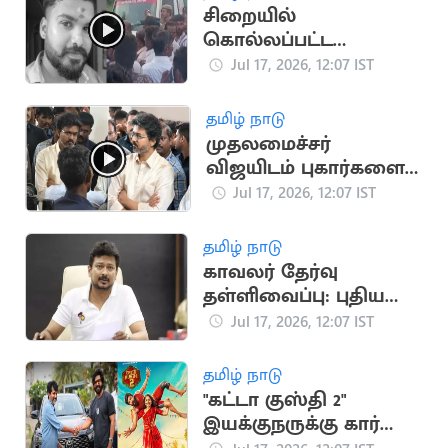
சிறையில்
கொல்லப்பட்ட
சபரிவர்மன் உடலுடன்
Jul 17, 2026, 12:07 IST
குடும்பத்தினர்
போராட்டம்
தமிழ் நாடு
முதலமைச்சர்
விஜயிடம் புகார்களை
அடுக்கிய விடுதி
Jul 17, 2026, 12:07 IST
மாணவர்கள்
தமிழ் நாடு
காவலர் தேர்வு
தள்ளிவைப்பு: புதிய
அரசுக்கு உதயநிதி
Jul 17, 2026, 12:07 IST
ஸ்டாலின் கண்டனம்
தமிழ் நாடு
"கட்டா குஸ்தி 2"
இயக்குநருக்கு கார்