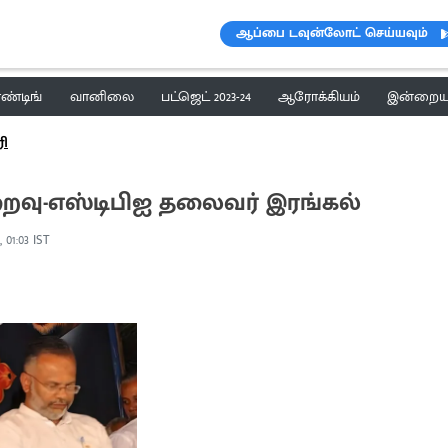
ஆப்பை டவுன்லோட் செய்யவும்
ெண்டிங்
வானிலை
பட்ஜெட் 2023-24
ஆரோக்கியம்
இன்றைய 
ரி
ைவு-எஸ்டிபிஐ தலைவர் இரங்கல்
, 01:03 IST