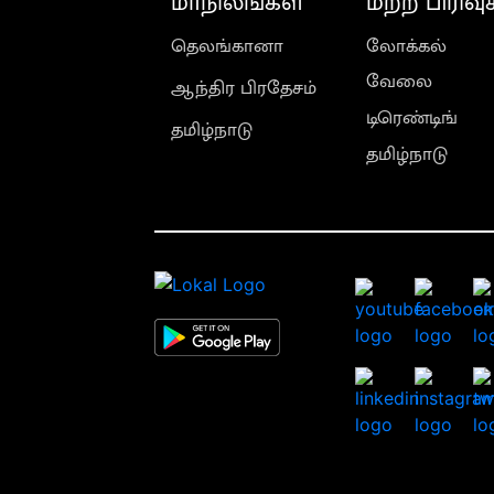
மாநிலங்கள்
மற்ற பிரிவு
தெலங்கானா
லோக்கல்
வேலை
ஆந்திர பிரதேசம்
டிரெண்டிங்
தமிழ்நாடு
தமிழ்நாடு