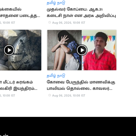
தமிழ் நாடு
க்கையில்
முதல்வர் கோப்பை: ஆக.31
 சாதனை படைத்த
கடைசி நாள் என அரசு அறிவிப்பு
ாட்டி
, 10:08 IST
Aug 06, 2026, 10:08 IST
தமிழ் நாடு
மீட்டர் சுரங்கம்
கோவை பேருந்தில் மாணவிக்கு
லகிரி இயந்திரம்
பாலியல் தொல்லை.. காவலர்
சஸ்பெண்ட்
, 10:08 IST
Aug 06, 2026, 10:08 IST