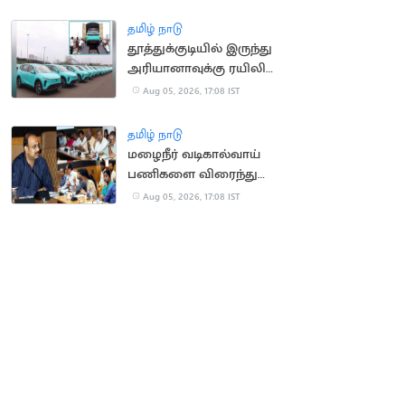
அமைக்க உத்தரவு
தமிழ் நாடு
தூத்துக்குடியில் இருந்து
அரியானாவுக்கு ரயிலில்
செல்லும் மின்சார
Aug 05, 2026, 17:08 IST
கார்கள்
தமிழ் நாடு
மழைநீர் வடிகால்வாய்
பணிகளை விரைந்து
முடிக்க உத்தரவு
Aug 05, 2026, 17:08 IST