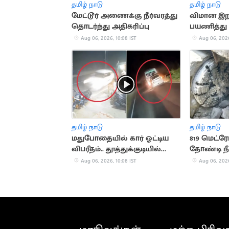
தமிழ் நாடு
தமிழ் நாடு
மேட்டூர் அணைக்கு நீர்வரத்து
விமான இற
தொடர்ந்து அதிகரிப்பு
பயணித்து
பிரிட்டன் ப
Aug 06, 2026, 10:08 IST
Aug 06, 2026
தமிழ் நாடு
தமிழ் நாடு
மதுபோதையில் கார் ஓட்டிய
819 மெட்ரோ 
விபரீதம்.. தூத்துக்குடியில்
தோண்டி நீ
ஒருவர் பலி
சாதனை
Aug 06, 2026, 10:08 IST
Aug 06, 2026