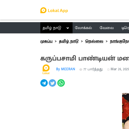
தமிழ் நாடு
லோக்கல்
வேலை
டிர
முகப்பு
தமிழ் நாடு
நெல்லை
நாங்குநே
கருப்பசாமி பாண்டியன் மற
By MEERAN
77
பார்த்தது
Mar 26, 2025