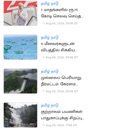
தமிழ் நாடு
7 மாதங்களில் ரூ.75
கோடி செலவு செய்த
பிரதமர் மோடி
Aug 06, 2026, 09:08 IST
தமிழ் நாடு
11 மீனவர்களுடன்
விபத்தில் சிக்கிய
இந்திய மீனவர்களின்
Aug 06, 2026, 09:08 IST
படகு
தமிழ் நாடு
முல்லைப் பெரியாறு
நீர்மட்டம்: கேரளம்
அமைச்சர் எச்சரிக்கை
Aug 06, 2026, 08:08 IST
தமிழ் நாடு
குற்றாலம் பயணிகள்
பாதுகாப்புக்கு சிறப்பு
கண்காணிப்பு குழு
Aug 05, 2026, 17:08 IST