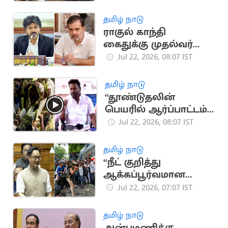
அறிவிப்பு
தமிழ் நாடு
ராகுல் காந்தி
கைதுக்கு முதல்வர்
விஜய் கண்டனம்
Jul 22, 2026, 08:07 IST
தமிழ் நாடு
“தூண்டுதலின்
பெயரில் ஆர்ப்பாட்டம்
செய்தால் கைது”..
Jul 22, 2026, 08:07 IST
அமைச்சர் ராஜ்மோகன்
விளக்கம்
தமிழ் நாடு
“நீட் குறித்து
ஆக்கப்பூர்வமான
விவாதம் நடத்த அரசு
Jul 22, 2026, 07:07 IST
தயார்''.. மத்திய
அமைச்சர்
தமிழ் நாடு