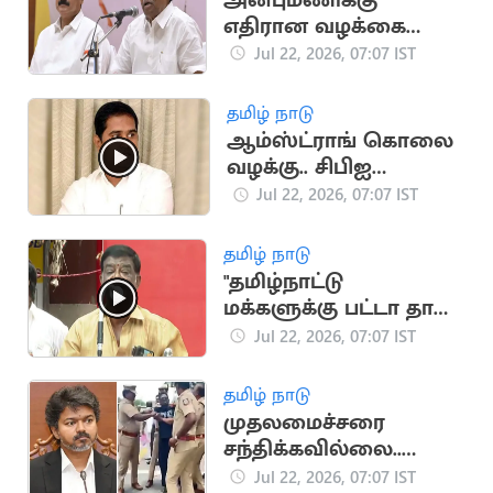
அன்புமணிக்கு
எதிரான வழக்கை
வாபஸ் பெற்றார்
Jul 22, 2026, 07:07 IST
ராமதாஸ்
தமிழ் நாடு
ஆம்ஸ்ட்ராங் கொலை
வழக்கு.. சிபிஐ
விசாரணைக்கு
Jul 22, 2026, 07:07 IST
உச்சநீதிமன்றம்
அனுமதி
தமிழ் நாடு
"தமிழ்நாட்டு
மக்களுக்கு பட்டா தான்
புத்தி வரும்".. சிவாஜி
Jul 22, 2026, 07:07 IST
கிருஷ்ணமூர்த்தி
தமிழ் நாடு
முதலமைச்சரை
சந்திக்கவில்லை..
உண்மையை உடைத்த
Jul 22, 2026, 07:07 IST