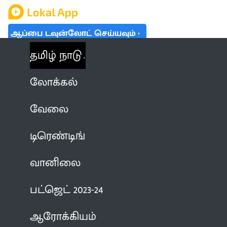
ஆப்பை டவுன்லோட் செய்யவும்
தமிழ் நாடு
லோக்கல்
வேலை
டிரெண்டிங்
வானிலை
பட்ஜெட் 2023-24
ஆரோக்கியம்