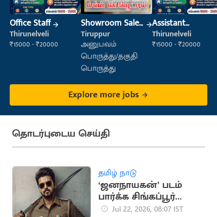
Office Staff
Showroom Sales
Assistant
Executive (Retail
Manager
Thirunelveli
Tiruppur
Thirunelveli
Sales)
₹15000 - ₹20000
அனுபவம்
₹15000 - ₹20000
பொருத்து/தகுதி
பொருத்து
Explore more jobs
தொடர்புடைய செய்தி
தமிழ் நாடு
‘ஜனநாயகன்’ படம்
பார்க்க சிங்கப்பூர்
நிறுவனம் விடுமுறை
Jul 22, 2026, 08:07 IST