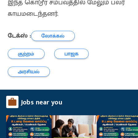
இந்த கொடூர சம்பவத்தில் மேலும் பலர்
காயமடைந்தனர்.
டேக்ஸ் :
லோக்கல்
குற்றம்
பாஜக
அரசியல்
Jobs near you