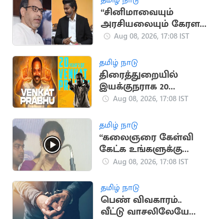
“சினிமாவையும்
அரசியலையும் கேரள
மக்கள் பிரித்துப் பார்க்க
Aug 08, 2026, 17:08 IST
தெரிந்தவர்கள்” - SDPI
தமிழ் நாடு
திரைத்துறையில்
இயக்குநராக 20
ஆண்டுகள் நிறைவு..
Aug 08, 2026, 17:08 IST
வெங்கட் பிரபு
நெகிழ்ச்சி பதிவு
தமிழ் நாடு
“கலைஞரை கேள்வி
கேட்க உங்களுக்கு
தகுதியில்லை” -
Aug 08, 2026, 17:08 IST
கனிமொழி
தமிழ் நாடு
பெண் விவகாரம்..
வீட்டு வாசலிலேயே