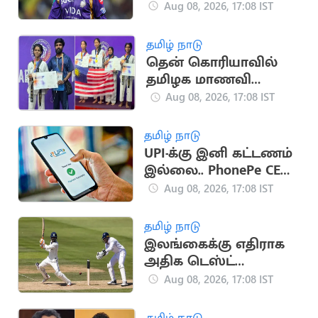
டி20 லீக்கில்
Aug 08, 2026, 17:08 IST
இணைந்தார் ரகானே
தமிழ் நாடு
தென் கொரியாவில்
தமிழக மாணவி
அசத்தல்.. உலக
Aug 08, 2026, 17:08 IST
டேக்வாண்டோ
போட்டியில்
தமிழ் நாடு
வெண்கலம்
UPI-க்கு இனி கட்டணம்
இல்லை.. PhonePe CEO
சமீர் நிகாம் உறுதி
Aug 08, 2026, 17:08 IST
தமிழ் நாடு
இலங்கைக்கு எதிராக
அதிக டெஸ்ட்
விக்கெட்டுகள்
Aug 08, 2026, 17:08 IST
வீழ்த்திய டாப் 5 இந்திய
வீரர்கள்
தமிழ் நாடு