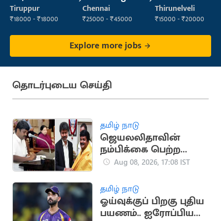
Technician
Manager
Tiruppur
Chennai
Thirunelveli
₹18000 - ₹18000
₹25000 - ₹45000
₹15000 - ₹20000
Explore more jobs
தொடர்புடைய செய்தி
தமிழ் நாடு
ஜெயலலிதாவின்
நம்பிக்கை பெற்ற
சி.விஜயபாஸ்கர்..
Aug 08, 2026, 17:08 IST
அரசியல் பயணம்
தமிழ் நாடு
ஓய்வுக்குப் பிறகு புதிய
பயணம்.. ஐரோப்பிய