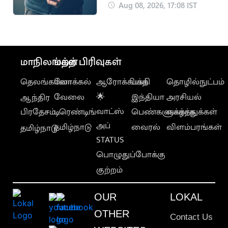
ஒருவருக்கு அரிவாள்
Aug 08, 2026, 17:08 IST
வெட்டு
மாநிலங்கள்
மற்ற பிரிவுகள்
தெலங்கானா
லோக்கல்
ஆரோக்கியம்
பக்தி
தொழில்நுட்பம்
வேலை
🌟
இந்தியா
அரசியல்
ஆந்திர
வாட்ஸ்
பிரதேசம்
டிரெண்டிங்
பெண்களுக்காக
வாழ்த்துக்கள்
அப்
தமிழ்நாடு
வைரல்
விளம்பரங்கள்
தமிழ்நாடு
STATUS
பொழுதுப்போக்கு
குற்றம்
OUR
LOKAL
OTHER
Contact Us