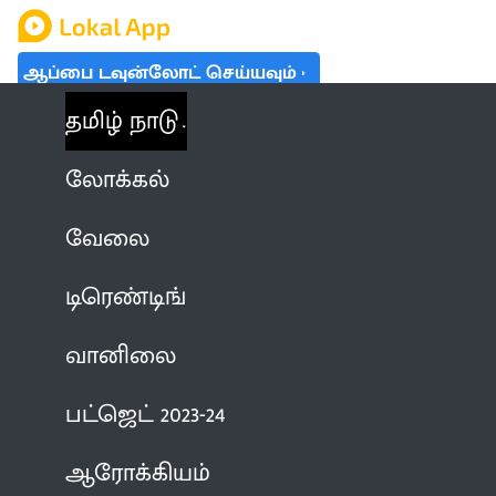
ஆப்பை டவுன்லோட் செய்யவும்
தமிழ் நாடு
லோக்கல்
வேலை
டிரெண்டிங்
வானிலை
பட்ஜெட் 2023-24
ஆரோக்கியம்