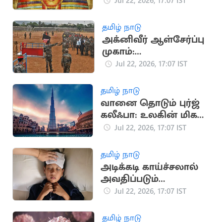
உள்ள சுவாரசியமான
Jul 22, 2026, 17:07 IST
வரலாற்று தகவல்கள்
தமிழ் நாடு
அக்னிவீர் ஆள்சேர்ப்பு
முகாம்:
விண்ணப்பதாரர்களுக்
Jul 22, 2026, 17:07 IST
கு இந்திய ராணுவம்
முக்கிய அறிவுறுத்தல்
தமிழ் நாடு
வானை தொடும் புர்ஜ்
கலீஃபா: உலகின் மிக
உயரமான கட்டிடம்
Jul 22, 2026, 17:07 IST
தமிழ் நாடு
அடிக்கடி காய்ச்சலால்
அவதிப்படும்
குழந்தைகள்: முக்கிய
Jul 22, 2026, 17:07 IST
காரணங்கள் இதோ
தமிழ் நாடு