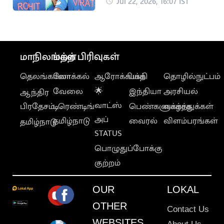
முதலிடத்தை இழந்த
Jul 22, 2026, 16:07 IST
கில்
மாநிலங்கள்
மற்ற பிரிவுகள்
தெலங்கானா
லோக்கல்
ஆரோக்கியம்
பக்தி
தொழில்நுட்பம்
வேலை
🌟
இந்தியா
அரசியல்
ஆந்திர
வாட்ஸ்
பிரதேசம்
டிரெண்டிங்
பெண்களுக்காக
வாழ்த்துக்கள்
அப்
தமிழ்நாடு
வைரல்
விளம்பரங்கள்
தமிழ்நாடு
STATUS
பொழுதுப்போக்கு
குற்றம்
OUR
LOKAL
OTHER
Contact Us
WEBSITES
About Us