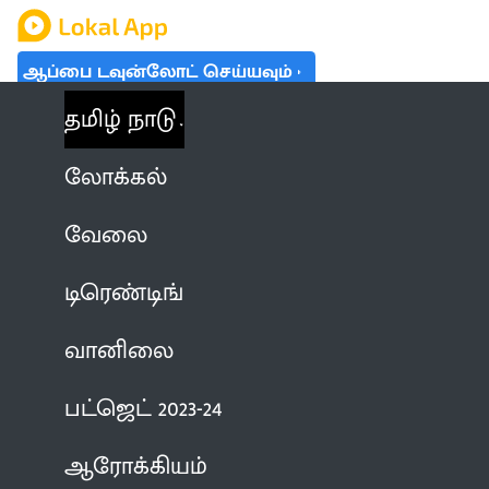
ஆப்பை டவுன்லோட் செய்யவும்
தமிழ் நாடு
லோக்கல்
வேலை
டிரெண்டிங்
வானிலை
பட்ஜெட் 2023-24
ஆரோக்கியம்