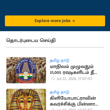
Explore more jobs
தொடர்புடைய செய்தி
தமிழ் நாடு
மாநிலம் முழுவதும்
31,005 ரவுடிகளிடம் தீவிர
சோதனை:
Jul 22, 2026, 17:07 IST
காவல்துறை
அறிக்கை
தமிழ் நாடு
கிளியோபாட்ராவின்
கவர்ச்சிக்கு பின்னால்