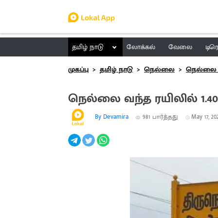
தமிழ் நாடு
லோக்கல்
வேலை
டிர
முகப்பு
தமிழ் நாடு
நெல்லை
நெல்லை 
நெல்லை வந்த ரயிலில் 1
By Devamira
981
பார்த்தது
May 17, 20