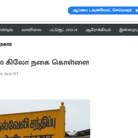
ஆப்பை டவுன்லோட் செய்யவும்
ெண்டிங்
வானிலை
பட்ஜெட் 2023-24
ஆரோக்கியம்
இன்றைய 
நகரம்
.400 கிலோ நகை கொள்ளை
26, 06:05 IST