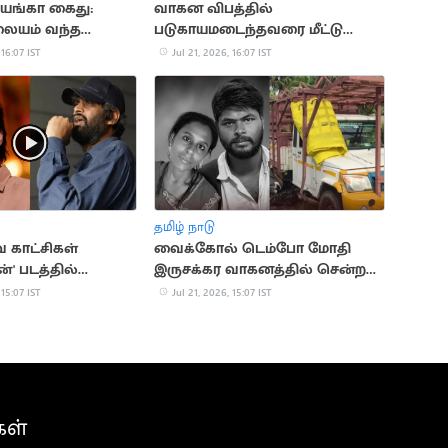
ரியங்கா கைது:
வாகன விபத்தில்
லையம் வந்த
படுகாயமடைந்தவரை மீட்டு
ாந்தி
மருத்துவமனையில் சேர்த்த
 16:07 IST
Jul 21, 2026, 16:07 IST
தவெக MLA
தமிழ் நாடு
வ காட்சிகள்
வைக்கோல் டெம்போ மோதி
' படத்தில்
இருசக்கர வாகனத்தில் சென்ற
தப்பட்டதா?
தம்பதி பலி
 15:07 IST
Jul 21, 2026, 15:07 IST
் விளக்கம்
கள்