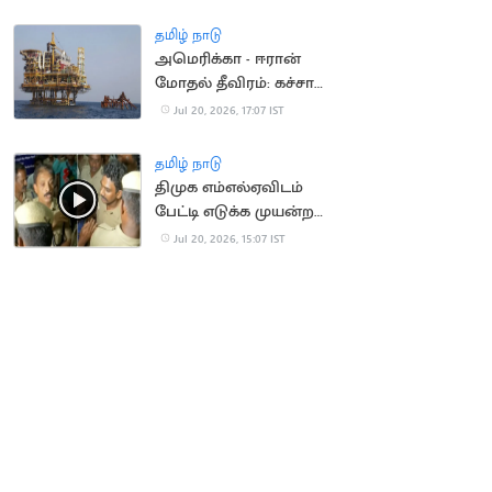
தமிழ் நாடு
அமெரிக்கா - ஈரான்
மோதல் தீவிரம்: கச்சா
எண்ணெய் தட்டுப்பாடு
Jul 20, 2026, 17:07 IST
அபாயம்
தமிழ் நாடு
திமுக எம்எல்ஏவிடம்
பேட்டி எடுக்க முயன்ற
செய்தியாளர்களுக்கு
Jul 20, 2026, 15:07 IST
போலீஸ் மிரட்டல்