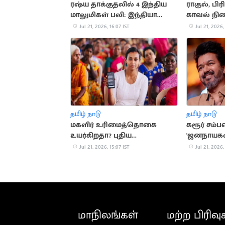
ரஷ்ய தாக்குதலில் 4 இந்திய
ராகுல், பி
மாலுமிகள் பலி: இந்தியா
காவல் நி
கண்டனம்
சோனியா க
Jul 21, 2026, 16:07 IST
Jul 21, 2026,
தமிழ் நாடு
தமிழ் நாடு
மகளிர் உரிமைத்தொகை
கரூர் சம்ப
உயர்கிறதா? புதிய
'ஜனநாயகன்
விண்ணப்பங்கள் பெறத்
பயன்படுத்
Jul 21, 2026, 15:07 IST
Jul 21, 2026,
திட்டம்
எச்.வினோத
மாநிலங்கள்
மற்ற பிரிவு