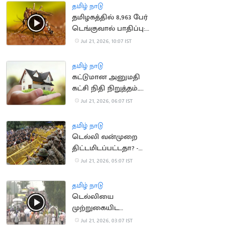
தமிழ் நாடு
தமிழகத்தில் 8,963 பேர்
டெங்குவால் பாதிப்பு:
சுகாதாரத்துறை தகவல்
Jul 21, 2026, 10:07 IST
தமிழ் நாடு
கட்டுமான அனுமதி
கட்சி நிதி நிறுத்தம்..
வீடுகள் விலை
Jul 21, 2026, 06:07 IST
குறைகிறது
தமிழ் நாடு
டெல்லி வன்முறை
திட்டமிடப்பட்டதா? -
விசாரணை தீவிரம்
Jul 21, 2026, 05:07 IST
தமிழ் நாடு
டெல்லியை
முற்றுகையிட
விவசாயிகள் ஆயத்தம்
Jul 21, 2026, 03:07 IST