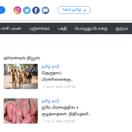
Tamil தமிழ்
ராசி பலன்
பஞ்சாங்கம்
பக்தி
பொழுதுப்போக்கு
குற்றம்
டிரெண்டிங் நியூஸ்
தமிழ் நாடு
தெருநாய்
பிரச்சினைக்கு
நடவடிக்கை எடுத்ததாக
Jul 21, 2026, 13:07 IST
தெரியவில்லை: உயர்
நீதிமன்றம் அதிருப்தி
தமிழ் நாடு
ஒரே பிரசவத்தில் 4
குழந்தைகள்: நிதியுதவி
கோரும் ஆஸ்திரேலிய
Jul 21, 2026, 11:07 IST
குடும்பம்