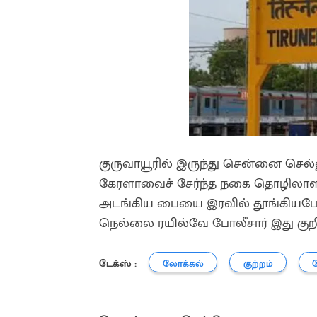
குருவாயூரில் இருந்து சென்னை செல
கேரளாவைச் சேர்ந்த நகை தொழிலாளி
அடங்கிய பையை இரவில் தூங்கியபோத
நெல்லை ரயில்வே போலீசார் இது குறி
டேக்ஸ் :
லோக்கல்
குற்றம்