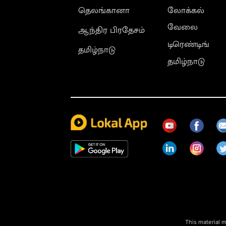
தெலங்கானா
லோக்கல்
வேலை
ஆந்திர பிரதேசம்
டிரெண்டிங்
தமிழ்நாடு
தமிழ்நாடு
This material m