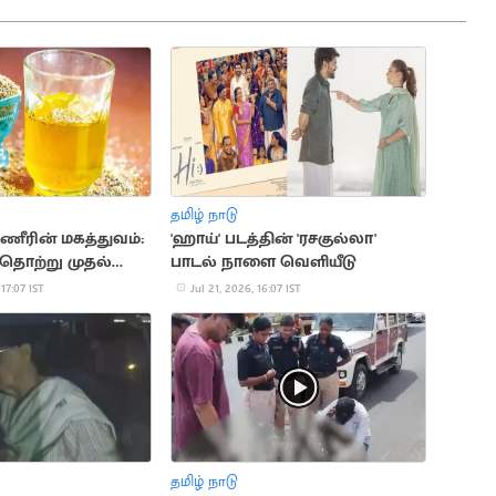
தமிழ் நாடு
்ணீரின் மகத்துவம்:
'ஹாய்' படத்தின் 'ரசகுல்லா'
ா தொற்று முதல்
பாடல் நாளை வெளியீடு
ாப்பு வரை
 17:07 IST
Jul 21, 2026, 16:07 IST
தமிழ் நாடு