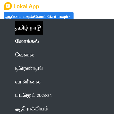
ஆப்பை டவுன்லோட் செய்யவும்
தமிழ் நாடு
லோக்கல்
வேலை
டிரெண்டிங்
வானிலை
பட்ஜெட் 2023-24
ஆரோக்கியம்