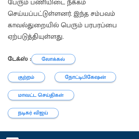
பேரும் பணியிடை நீக்கம்
செய்யப்பட்டுள்ளனர். இந்த சம்பவம்
காவல்துறையில் பெரும் பரபரப்பை
ஏற்படுத்தியுள்ளது.
டேக்ஸ் :
லோக்கல்
குற்றம்
நோட்டிபிகேஷன்
மாவட்ட செய்திகள்
நடிகர் விஜய்