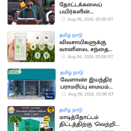
தோட்டக்கலைப்
பயிர்களின்
உற்பத்தியை
Aug 06, 2026, 05:08 IST
அதிகரிக்க நடவடிக்கை
தமிழ் நாடு
விவசாயிகளுக்கு
வானிலை, சந்தை
நிலவரத்தை அறிய
Aug 06, 2026, 05:08 IST
ஏஐ செயலி
தமிழ் நாடு
வேளாண் இயந்திர
பராமரிப்பு மையம்
அமைக்க ரூ.1.12 கோடி
Aug 06, 2026, 05:08 IST
தமிழ் நாடு
மாடித்தோட்டம்
திட்டத்திற்கு ‘வெற்றி