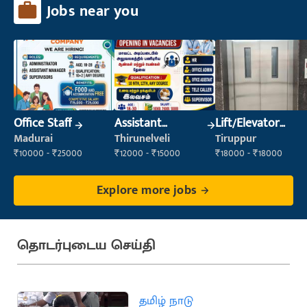
Jobs near you
Office Staff
Assistant
Lift/Elevator
Manager
Technician
Madurai
Thirunelveli
Tiruppur
₹10000 - ₹25000
₹12000 - ₹15000
₹18000 - ₹18000
Explore more jobs
தொடர்புடைய செய்தி
தமிழ் நாடு