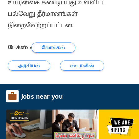
உயர்வைக் கண்டிப்பது உள்ளிட்ட
பல்வேறு தீர்மானங்கள்
நிறைவேற்றப்பட்டன.
டேக்ஸ் :
லோக்கல்
அரசியல்
ஸ்டாலின்
Jobs near you