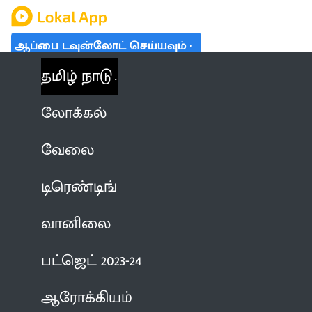
ஆப்பை டவுன்லோட் செய்யவும்
தமிழ் நாடு
லோக்கல்
வேலை
டிரெண்டிங்
வானிலை
பட்ஜெட் 2023-24
ஆரோக்கியம்