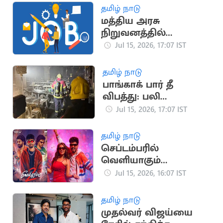
தமிழ் நாடு
மத்திய அரசு
நிறுவனத்தில்
வேலைவாய்ப்பு
Jul 15, 2026, 17:07 IST
தமிழ் நாடு
பாங்காக் பார் தீ
விபத்து: பலி
எண்ணிக்கை 32 ஆக
Jul 15, 2026, 17:07 IST
உயர்வு
தமிழ் நாடு
செப்டம்பரில்
வெளியாகும்
ஹிப்ஹாப் ஆதியின்
Jul 15, 2026, 16:07 IST
'மீசையை முறுக்கு 2'
தமிழ் நாடு
முதல்வர் விஜய்யை