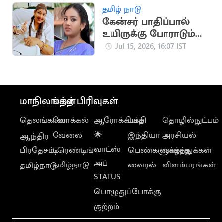
தமிழ் நாடு
கேன்சர் பாதிப்பால்
உயிருக்கு போராடும்
பிரபல நடிகை உமா
Jul 15, 2026, 16:07 IST
சங்கரி
மாநிலங்கள்
மற்ற பிரிவுகள்
தெலங்கானா
லோக்கல்
ஆரோக்கியம்
பக்தி
தொழில்நுட்பம்
வேலை
🌟
இந்தியா
அரசியல்
ஆந்திர
வாட்ஸ்
பிரதேசம்
டிரெண்டிங்
பெண்களுக்காக
வாழ்த்துக்கள்
அப்
தமிழ்நாடு
வைரல்
விளம்பரங்கள்
தமிழ்நாடு
STATUS
பொழுதுப்போக்கு
குற்றம்