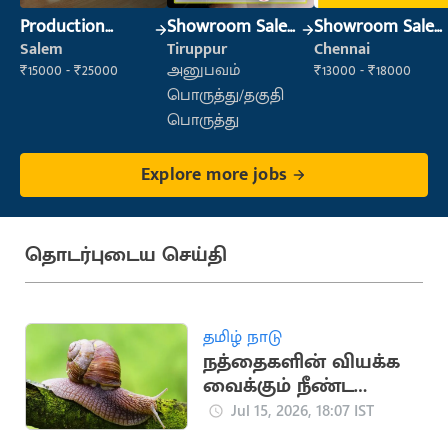
Production
Showroom Sales
Showroom Sales
Supervisor
Executive (Retail
Executive (Retail
Salem
Tiruppur
Chennai
Sales)
Sales)
₹15000 - ₹25000
அனுபவம்
₹13000 - ₹18000
பொருத்து/தகுதி
பொருத்து
Explore more jobs
தொடர்புடைய செய்தி
தமிழ் நாடு
நத்தைகளின் வியக்க
வைக்கும் நீண்ட
ஆயுள் கால
Jul 15, 2026, 18:07 IST
ரகசியங்கள்