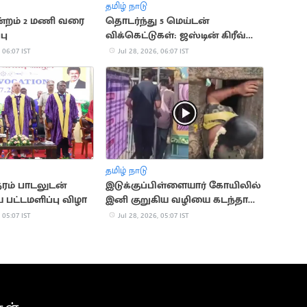
தமிழ் நாடு
்றம் 2 மணி வரை
தொடர்ந்து 5 மெய்டன்
பு
விக்கெட்டுகள்: ஜஸ்டின் கிரீவ்ஸ்
வரலாற்று சாதனை
 06:07 IST
Jul 28, 2026, 06:07 IST
தமிழ் நாடு
ரம் பாடலுடன்
இடுக்குப்பிள்ளையார் கோயிலில்
பட்டமளிப்பு விழா
இனி குறுகிய வழியை கடந்தால்
மட்டுமே தரிசனம்
 05:07 IST
Jul 28, 2026, 05:07 IST