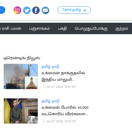
Tamil தமிழ்
ராசி பலன்
பஞ்சாங்கம்
பக்தி
பொழுதுப்போக்கு
குற்றம்
டிரெண்டிங் நியூஸ்
தமிழ் நாடு
உக்ரைன் தாக்குதலில்
இந்திய மாலுமி
உயிரிழப்பு: உக்ரைன்
Jul 27, 2026, 17:07 IST
தூதருக்கு சம்மன்
தமிழ் நாடு
உக்ரைன் போரில் 30,000
வடகொரிய வீரர்களை
களமிறக்க ரஷ்யா திட்டம்
Jul 27, 2026, 13:07 IST