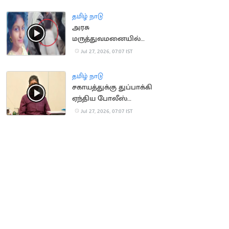
தமிழ் நாடு
அரசு
மருத்துவமனையில்
சடலங்களை மாற்றி
Jul 27, 2026, 07:07 IST
கொடுத்ததால்
உறவினர்கள் அதிர்ச்சி
தமிழ் நாடு
சகாயத்துக்கு துப்பாக்கி
ஏந்திய போலீஸ்
பாதுகாப்பு
Jul 27, 2026, 07:07 IST