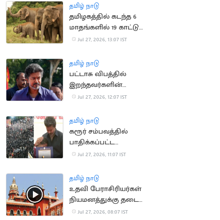
தமிழ் நாடு
தமிழகத்தில் கடந்த 6
மாதங்களில் 19 காட்டு
யானைகள் உயிரிழந்த
Jul 27, 2026, 13:07 IST
சோகம்
தமிழ் நாடு
பட்டாசு விபத்தில்
இறந்தவர்களின்
குடும்பங்களுக்கு ரூ.4
Jul 27, 2026, 12:07 IST
லட்சம்.. முதல்வர்
அறிவிப்பு
தமிழ் நாடு
கரூர் சம்பவத்தில்
பாதிக்கப்பட்ட
குடும்பங்களுக்கான
Jul 27, 2026, 11:07 IST
அரசு வேலை உத்தரவு
ரத்து
தமிழ் நாடு
உதவி பேராசிரியர்கள்
நியமனத்துக்கு தடை
கோரிய மனு வாபஸ்
Jul 27, 2026, 08:07 IST