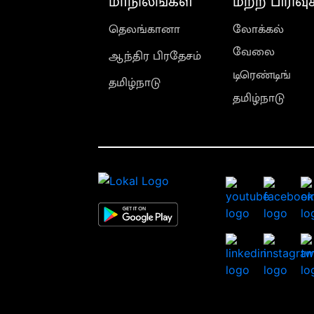
மாநிலங்கள்
மற்ற பிரிவு
தெலங்கானா
லோக்கல்
வேலை
ஆந்திர பிரதேசம்
டிரெண்டிங்
தமிழ்நாடு
தமிழ்நாடு