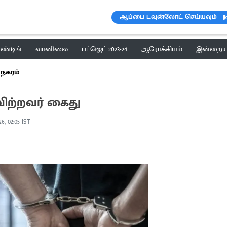
ஆப்பை டவுன்லோட் செய்யவும்
ெண்டிங்
வானிலை
பட்ஜெட் 2023-24
ஆரோக்கியம்
இன்றைய 
நகரம்
 விற்றவர் கைது
6, 02:05 IST