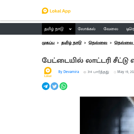
தமிழ் நாடு
லோக்கல்
வேலை
டிர
முகப்பு
தமிழ் நாடு
நெல்லை
நெல்லை 
பேட்டையில் லாட்டரி சீட்டு
By Devamira
314
பார்த்தது
May 19, 202