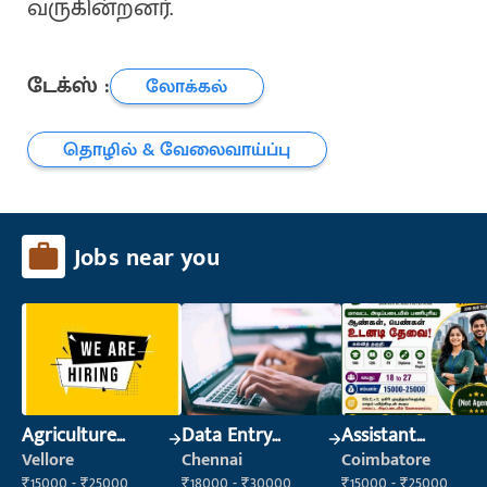
வருகின்றனர்.
டேக்ஸ் :
லோக்கல்
தொழில் & வேலைவாய்ப்பு
Jobs near you
Agriculture
Data Entry
Assistant
Labour
Operator
Manager
Vellore
Chennai
Coimbatore
₹15000 - ₹25000
₹18000 - ₹30000
₹15000 - ₹25000