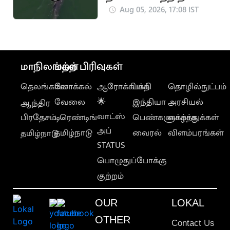
டால்பின் (வைரல்
Aug 05, 2026, 17:08 IST
வீடியோ)
மாநிலங்கள்
மற்ற பிரிவுகள்
தெலங்கானா
லோக்கல்
ஆரோக்கியம்
பக்தி
தொழில்நுட்பம்
வேலை
🌟
இந்தியா
அரசியல்
ஆந்திர
வாட்ஸ்
பிரதேசம்
டிரெண்டிங்
பெண்களுக்காக
வாழ்த்துக்கள்
அப்
தமிழ்நாடு
வைரல்
விளம்பரங்கள்
தமிழ்நாடு
STATUS
பொழுதுப்போக்கு
குற்றம்
OUR
LOKAL
OTHER
Contact Us