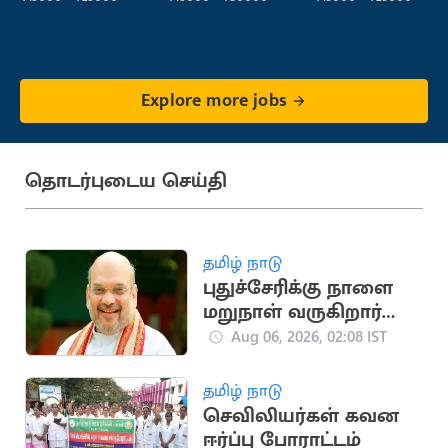
Explore more jobs
தொடர்புடைய செய்தி
தமிழ் நாடு
புதுச்சேரிக்கு நாளை
மறுநாள் வருகிறார்
மத்திய அமைச்சர்
Aug 06, 2026, 02:08 IST
அமித் ஷா
தமிழ் நாடு
செவிலியர்கள் கவன
ஈர்ப்பு போராட்டம்