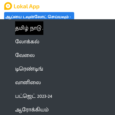
ஆப்பை டவுன்லோட் செய்யவும்
தமிழ் நாடு
லோக்கல்
வேலை
டிரெண்டிங்
வானிலை
பட்ஜெட் 2023-24
ஆரோக்கியம்