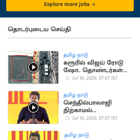
Explore more jobs
தொடர்புடைய செய்தி
தமிழ் நாடு
கரூரில் விஜய் ரோடு
ஷோ.. தொண்டர்கள்
உற்சாக வரவேற்பு
Jul 10, 2026, 07:07 IST
தமிழ் நாடு
செந்தில்பாலாஜி
நிற்காமல்
ஓடிக்கொண்டுள்ளார்..
Jul 10, 2026, 07:07 IST
CM விஜய்
தமிழ் நாடு