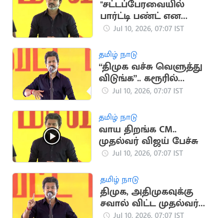
"சட்டப்பேரவையில்
பார்ட்டி பண்ட் என
கூறியதும் ஓடினார்கள்"
Jul 10, 2026, 07:07 IST
- விஜய்
தமிழ் நாடு
“திமுக வச்சு வெளுத்து
விடுங்க”.. கரூரில்
விஜய் பேச்சு
Jul 10, 2026, 07:07 IST
தமிழ் நாடு
வாய திறங்க CM..
முதல்வர் விஜய் பேச்சு
Jul 10, 2026, 07:07 IST
தமிழ் நாடு
திமுக, அதிமுகவுக்கு
சவால் விட்ட முதல்வர்
விஜய்
Jul 10, 2026, 07:07 IST