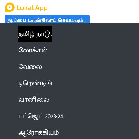
ஆப்பை டவுன்லோட் செய்யவும்
தமிழ் நாடு
லோக்கல்
வேலை
டிரெண்டிங்
வானிலை
பட்ஜெட் 2023-24
ஆரோக்கியம்