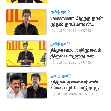
தமிழ் நாடு
‘அண்ணா பிறந்த நாள்
முதல் தாய்மாமன்
தங்க மோதிரம்
Jul 10, 2026, 07:07 IST
திட்டம்’.. CM விஜய்
தமிழ் நாடு
திமுகவும், அதிமுகவும்
திரும்ப எழுந்து வர
முடியாதபடி.. CM விஜய்
Jul 10, 2026, 07:07 IST
பேச்சு
தமிழ் நாடு
"திமுக தலைவர் என்
மேல பழி போடுறாரு”..
CM விஜய் பேச்சு
Jul 10, 2026, 07:07 IST