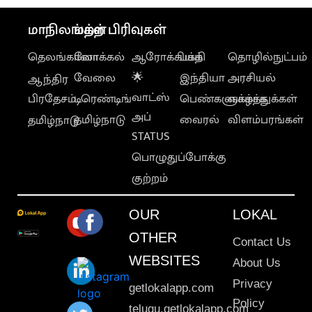
மாநிலங்கள்
மற்ற பிரிவுகள்
தெலங்கானா
லோக்கல்
ஆரோக்கியம்
பக்தி
தொழில்நுட்பம்
வேலை
🌟
இந்தியா
அரசியல்
ஆந்திர
வாட்ஸ்
பிரதேசம்
டிரெண்டிங்
பெண்களுக்காக
வாழ்த்துக்கள்
அப்
தமிழ்நாடு
வைரல்
விளம்பரங்கள்
தமிழ்நாடு
STATUS
பொழுதுப்போக்கு
குற்றம்
OUR
LOKAL
OTHER
Contact Us
WEBSITES
About Us
Privacy
getlokalapp.com
Policy
telugu.getlokalapp.com