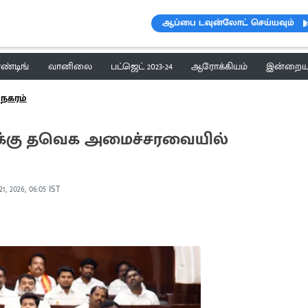
ஆப்பை டவுன்லோட் செய்யவும்
ெண்டிங்
வானிலை
பட்ஜெட் 2023-24
ஆரோக்கியம்
இன்றைய 
நகரம்
ிக்கு தவெக அமைச்சரவையில்
1, 2026, 06:05 IST