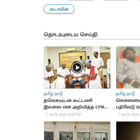
ஸ்டாலின்
தொடர்புடைய செய்தி
தமிழ் நாடு
தமிழ் நாடு
தவெகவுடன் கூட்டணி
சென்னையில
இல்லை என அறிவித்த CPM
பதிவேடு ரவ
சண்முகம்
சுட்டுப்பிடிப்
Jul 19, 2026, 03:07 IST
Jul 19, 2026,