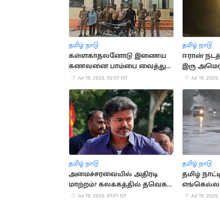
தமிழ் நாடு
தமிழ் நாடு
கள்ளகாதலனோடு இணைய
ஈரான் நடத
கணவனை பாம்பை வைத்து
இரு அமெரி
கொன்ற மனைவி
உயிரிழப்பு
Jul 19, 2026, 02:07 IST
Jul 19, 2026,
தமிழ் நாடு
தமிழ் நாடு
அமைச்சரவையில் அதிரடி
தமிழ் நாட்
மாற்றம்? கலக்கத்தில் தவெக
எங்கெல்லா
அமைச்சர்கள்
வாய்ப்பு?
Jul 19, 2026, 01:07 IST
Jul 19, 2026,