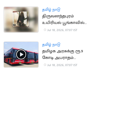
செய்ய முயன்ற நபர்
மீட்பு
தமிழ் நாடு
திருவனந்தபுரம்
உயிரியல் பூங்காவில்
நீலகிரி கருங்குரங்கு
Jul 18, 2026, 07:07 IST
குட்டி பிறப்பு!
தமிழ் நாடு
தமிழக அரசுக்கு ரூ.9
கோடி அபராதம்
செலுத்திய OHM
Jul 18, 2026, 07:07 IST
நிறுவனம்