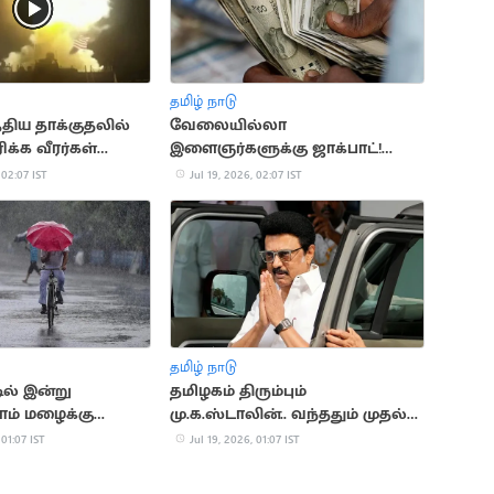
தமிழ் நாடு
்திய தாக்குதலில்
வேலையில்லா
க்க வீரர்கள்
இளைஞர்களுக்கு ஜாக்பாட்!
உதவித்தொகை ரூ.4,000 ஆக
 02:07 IST
Jul 19, 2026, 02:07 IST
உயர்கிறது
தமிழ் நாடு
டில் இன்று
தமிழகம் திரும்பும்
ம் மழைக்கு
மு.க.ஸ்டாலின்.. வந்ததும் முதல்
நடவடிக்கை
 01:07 IST
Jul 19, 2026, 01:07 IST