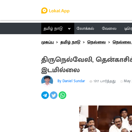
தமிழ் நாடு
லோக்கல்
வேலை
டிர
முகப்பு
தமிழ் நாடு
நெல்லை
நெல்லை 
திருநெல்வேலி, தென்காச
இடமில்லை
By Daniel Sundar
1317
பார்த்தது
May 2