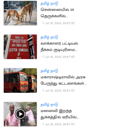
தமிழ் நாடு
சென்னையில் 39
தெருக்களில்
தெருநாய்களுக்கு
Jul 18, 2026, 09:07 IST
உணவளிக்க ஏற்பாடு
தமிழ் நாடு
வாக்காளர் பட்டியல்
நீக்கம் குடியுரிமை
இழப்பாகாது: உச்ச
Jul 18, 2026, 09:07 IST
நீதிமன்றம்
தமிழ் நாடு
மகாராஷ்டிராவில் அரசு
பேருந்து கட்டணங்கள்
உயர்வு
Jul 18, 2026, 08:07 IST
தமிழ் நாடு
மனைவி இறந்த
துக்கத்தில் ஏரியில்
குதித்து தற்கொலை
Jul 18, 2026, 08:07 IST