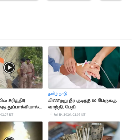
தமிழ் நாடு
் சரித்திர
கிணற்று நீர் குடித்த 80 பேருக்கு
ுடி துப்பாக்கியால்
வாந்தி, பேதி
பு
 02:07 IST
Jul 19, 2026, 02:07 IST