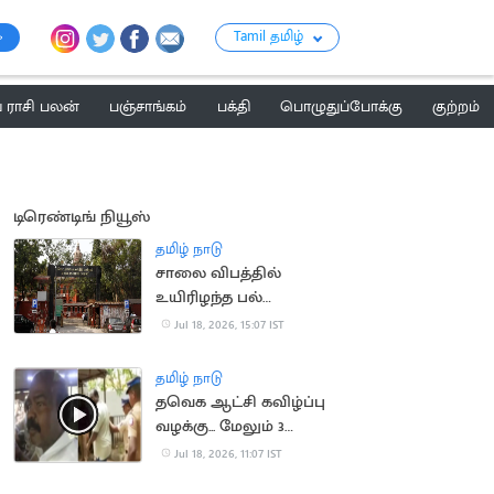
Tamil தமிழ்
ராசி பலன்
பஞ்சாங்கம்
பக்தி
பொழுதுப்போக்கு
குற்றம்
டிரெண்டிங் நியூஸ்
தமிழ் நாடு
சாலை விபத்தில்
உயிரிழந்த பல்
மருத்துவரின்
Jul 18, 2026, 15:07 IST
குடும்பத்திற்கு ரூ.1.4
கோடி இழப்பீடு
தமிழ் நாடு
தவெக ஆட்சி கவிழ்ப்பு
வழக்கு... மேலும் 3
பேரிடம் போலீசார் தீவிர
Jul 18, 2026, 11:07 IST
விசாரணை