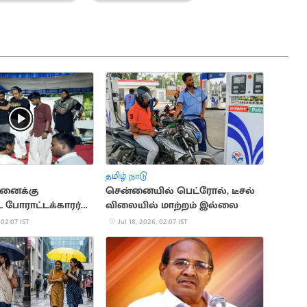
தமிழ் நாடு
மனைக்கு
சென்னையில் பெட்ரோல், டீசல்
ட போராட்டக்காரர்
விலையில் மாற்றம் இல்லை
்சுக்
 02:07 IST
Jul 18, 2026, 02:07 IST