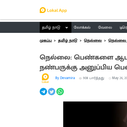
தமிழ் நாடு
லோக்கல்
வேலை
டிர
முகப்பு
தமிழ் நாடு
நெல்லை
நெல்லை 
நெல்லை: பெண்களை ஆபாசம
நண்பருக்கு அனுப்பிய பெ
By Devamira
908
பார்த்தது
May 26, 20