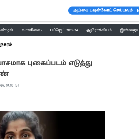
ஆப்பை டவுன்லோட் செய்யவும்
ெண்டிங்
வானிலை
பட்ஜெட் 2023-24
ஆரோக்கியம்
இன்றைய 
நகரம்
ாக புகைப்படம் எடுத்து
ண்
26, 07:05 IST