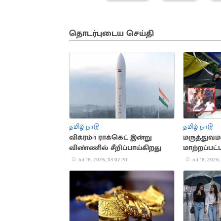
தொடர்புடைய செய்தி
தமிழ் நாடு
தமிழ் நாடு
விக்ரம்-1 ராக்கெட் இன்று
மருத்துவ
விண்ணில் சீறிப்பாய்கிறது
மாற்றப்பட்
சோனம் வாங
Jul 18, 2026, 03:07 IST
Jul 18, 2026,