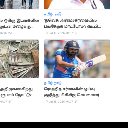
தமிழ் நாடு
ல் ஓரிரு இடங்களில்
"தவெக அமைச்சரவையில்
லுடன் மழைக்கு
பங்கேற்க மாட்டோம்": எம்.பி
சுப்பராயன்
 02:07 IST
Jul 18, 2026, 01:07 IST
தமிழ் நாடு
 அறிமுகமாகிறது
ரோஹித் சர்மாவின் ஓய்வு
 ரூபாய் நோட்டு?
குறித்து பிசிசிஐ செயலாளர்
முக்கிய விளக்கம்
 01:07 IST
Jul 18, 2026, 01:07 IST