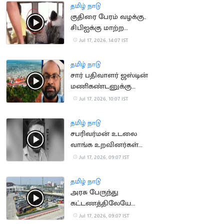
தமிழ் நாடு
குதிரை பேரம் வழக்கு..
சிபிஐக்கு மாற்ற
சென்னை
Jul 17, 2026, 14:07 IST
உயர்நீதிமன்றம் மறுப்பு
தமிழ் நாடு
சார் பதிவாளர் ஜஸ்டின்
மணிகண்டனுக்கு
நிபந்தனையுடன்
Jul 17, 2026, 10:07 IST
முன்ஜாமின்
தமிழ் நாடு
சபரிவர்மன் உடலை
வாங்க உறவினர்கள்
ஒப்புதல்
Jul 17, 2026, 09:07 IST
தமிழ் நாடு
அரசு பேருந்து
கட்டணத்திலேயே
ஆம்னி பேருந்துகள்
Jul 17, 2026, 09:07 IST