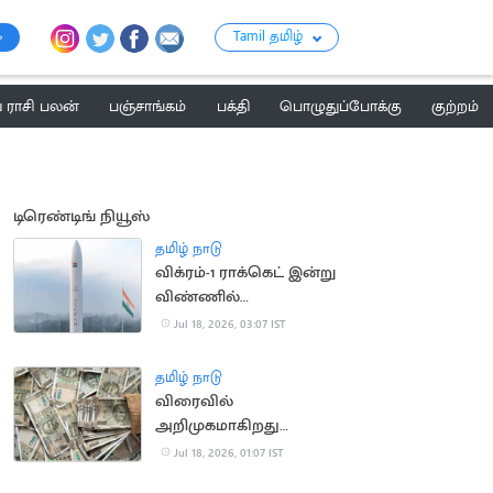
Tamil தமிழ்
ராசி பலன்
பஞ்சாங்கம்
பக்தி
பொழுதுப்போக்கு
குற்றம்
டிரெண்டிங் நியூஸ்
தமிழ் நாடு
விக்ரம்-1 ராக்கெட் இன்று
விண்ணில்
சீறிப்பாய்கிறது
Jul 18, 2026, 03:07 IST
தமிழ் நாடு
விரைவில்
அறிமுகமாகிறது
பிளாஸ்டிக் ரூபாய்
Jul 18, 2026, 01:07 IST
நோட்டு?