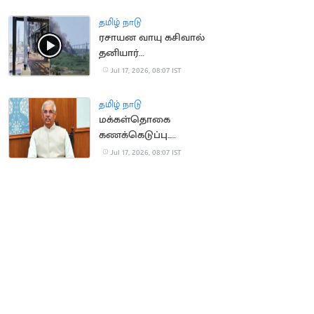
இயக்க திட்டம்
தமிழ் நாடு
ரசாயன வாயு கசிவால்
தனியார்
தொழிற்சாலையில் தீ
Jul 17, 2026, 08:07 IST
விபத்து
தமிழ் நாடு
மக்கள்தொகை
கணக்கெடுப்பு..
மக்களுக்கு ஆளுநர்
Jul 17, 2026, 08:07 IST
வேண்டுகோள்