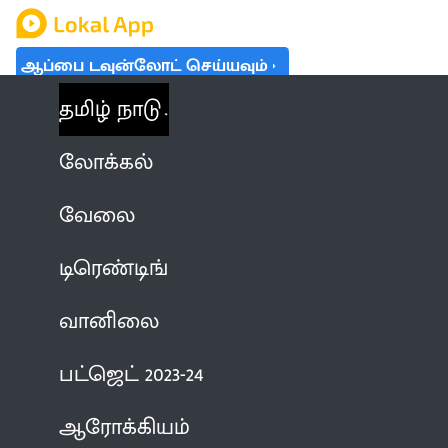
ஆப்பை டவுன்லோட் செய்யவும்
தமிழ் நாடு
லோக்கல்
வேலை
டிரெண்டிங்
வானிலை
பட்ஜெட் 2023-24
ஆரோக்கியம்