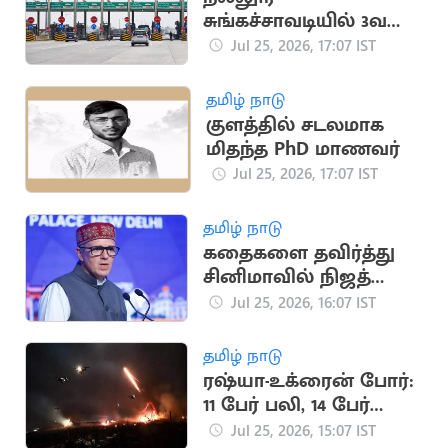
சுங்கச்சாவடியில் 3வது
முறையாக கட்டணம்
Jul 25, 2026, 17:07 IST
உயர்வு
தமிழ் நாடு
குளத்தில் சடலமாக
மிதந்த PhD மாணவர்
Jul 25, 2026, 17:07 IST
தமிழ் நாடு
கதைகளை தவிர்த்து
சினிமாவில் நிஜத்தை
காட்டுங்கள்: உமர்
Jul 25, 2026, 16:07 IST
அப்துல்லா
தமிழ் நாடு
ரஷ்யா-உக்ரைன் போர்:
11 பேர் பலி, 14 பேர்
காயம்
Jul 25, 2026, 15:07 IST