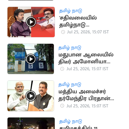
தமிழ் நாடு
'சதிவலையில்
தமிழ்நாடு
முதலமைச்சர் சிக்கக்
Jul 25, 2026, 15:07 IST
கூடாது' -
மு.க.ஸ்டாலின்
தமிழ் நாடு
எச்சரிக்கை
மதுபான ஆலையில்
திடீர் அமோனியா
வாயு கசிவு
Jul 25, 2026, 15:07 IST
தமிழ் நாடு
மத்திய அமைச்சர்
தர்மேந்திர பிரதான்
ராஜினாமா
Jul 25, 2026, 15:07 IST
தமிழ் நாடு
தமிழகத்தில் 11