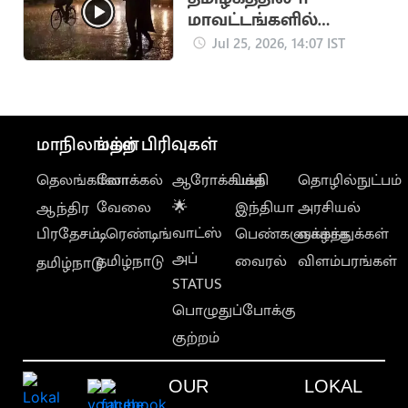
மாவட்டங்களில்
கனமழை எச்சரிக்கை
Jul 25, 2026, 14:07 IST
மாநிலங்கள்
மற்ற பிரிவுகள்
தெலங்கானா
லோக்கல்
ஆரோக்கியம்
பக்தி
தொழில்நுட்பம்
வேலை
🌟
இந்தியா
அரசியல்
ஆந்திர
வாட்ஸ்
பிரதேசம்
டிரெண்டிங்
பெண்களுக்காக
வாழ்த்துக்கள்
அப்
தமிழ்நாடு
வைரல்
விளம்பரங்கள்
தமிழ்நாடு
STATUS
பொழுதுப்போக்கு
குற்றம்
OUR
LOKAL