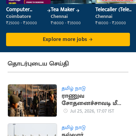
Computer
Tea Maker
Telecaller (Tele
Operator
Sales)
Coimbatore
Chennai
Chennai
₹25000 - ₹30000
₹18000 - ₹35000
₹18000 - ₹20000
Explore more jobs
தொடர்புடைய செய்தி
தமிழ் நாடு
ராணுவ
சோதனைச்சாவடி மீது
பயங்கரவாத
Jul 25, 2026, 17:07 IST
தாக்குதல்: 5 வீரர்கள்
பலி
தமிழ் நாடு
நல்லூர்