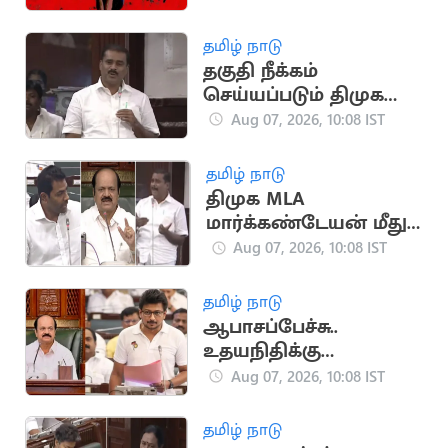
கைது
தமிழ் நாடு
தகுதி நீக்கம்
செய்யப்படும் திமுக
எம்.எல்.ஏ
Aug 07, 2026, 10:08 IST
மார்க்கண்டேயன்?
தமிழ் நாடு
திமுக MLA
மார்க்கண்டேயன் மீது
நடவடிக்கை கோரி
Aug 07, 2026, 10:08 IST
ஆதவ் அர்ஜுனா
கடிதம்
தமிழ் நாடு
ஆபாசப்பேச்சு..
உதயநிதிக்கு
மறைமுகமாக குட்டு
Aug 07, 2026, 10:08 IST
வைத்த சபாநாயகர்
தமிழ் நாடு