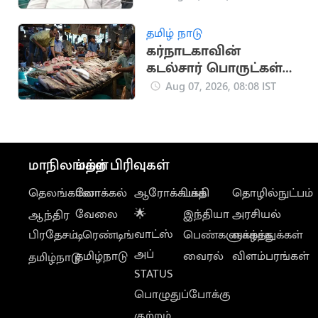
எம்எல்ஏ கேள்வி
தமிழ் நாடு
கர்நாடகாவின்
கடல்சார் பொருட்கள்
ஏற்றுமதி 56% உயர்வு,
Aug 07, 2026, 08:08 IST
நாட்டில் 5வது இடம்!
மாநிலங்கள்
மற்ற பிரிவுகள்
தெலங்கானா
லோக்கல்
ஆரோக்கியம்
பக்தி
தொழில்நுட்பம்
வேலை
🌟
இந்தியா
அரசியல்
ஆந்திர
வாட்ஸ்
பிரதேசம்
டிரெண்டிங்
பெண்களுக்காக
வாழ்த்துக்கள்
அப்
தமிழ்நாடு
வைரல்
விளம்பரங்கள்
தமிழ்நாடு
STATUS
பொழுதுப்போக்கு
குற்றம்