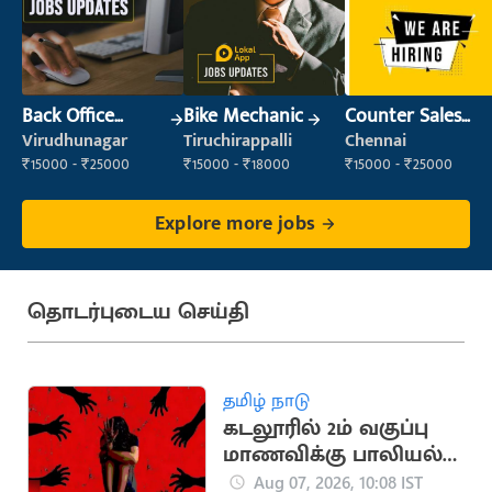
Back Office
Bike Mechanic
Counter Sales
Executive
Executive (Retail
Virudhunagar
Tiruchirappalli
Chennai
(Administration)
Sales)
₹15000 - ₹25000
₹15000 - ₹18000
₹15000 - ₹25000
Explore more jobs
தொடர்புடைய செய்தி
தமிழ் நாடு
கடலூரில் 2ம் வகுப்பு
மாணவிக்கு பாலியல்
தொல்லை.. ஆசிரியர்
Aug 07, 2026, 10:08 IST