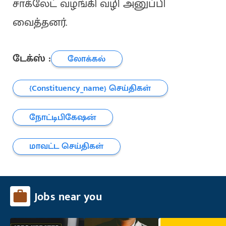
சாக்லேட் வழங்கி வழி அனுப்பி
வைத்தனர்.
டேக்ஸ் :
லோக்கல்
{constituency_name} செய்திகள்
நோட்டிபிகேஷன்
மாவட்ட செய்திகள்
Jobs near you