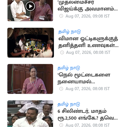
‘முதலமைச்சர்
விஜய்க்கு அவமானம்
என்றால் தமிழகம்
Aug 07, 2026, 09:08 IST
வெகுண்டு எழும்’..
பிரேமலதா
தமிழ் நாடு
விமான ஓட்டிகளுக்குத்
தனித்தனி உணவுகள்
ஏன் தெரியுமா?
Aug 07, 2026, 08:08 IST
தமிழ் நாடு
‘நெல் மூட்டைகளை
நனையாமல்
பாதுகாக்க வேண்டும்’..
Aug 07, 2026, 08:08 IST
பிரேமலதா
விஜயகாந்த்
தமிழ் நாடு
6 சிலிண்டர், மாதம்
ரூ.2,500 எங்கே.? தவெக
அரசுக்கு பாமக
Aug 07, 2026, 08:08 IST