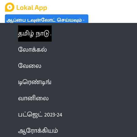
ஆப்பை டவுன்லோட் செய்யவும்
தமிழ் நாடு
லோக்கல்
வேலை
டிரெண்டிங்
வானிலை
பட்ஜெட் 2023-24
ஆரோக்கியம்