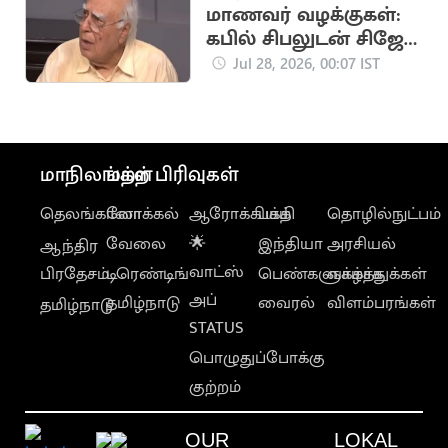
மாணவர் வழக்குகள்:
கபில் சிபலுடன் சிஜேபி
ஆலோசனை
Jul 28, 2026, 00:07 IST
மாநிலங்கள்
மற்ற பிரிவுகள்
தெலங்கானா
லோக்கல்
ஆரோக்கியம்
பக்தி
தொழில்நுட்பம்
வேலை
🌟
இந்தியா
அரசியல்
ஆந்திர
வாட்ஸ்
பிரதேசம்
டிரெண்டிங்
பெண்களுக்காக
வாழ்த்துக்கள்
அப்
தமிழ்நாடு
வைரல்
விளம்பரங்கள்
தமிழ்நாடு
STATUS
பொழுதுப்போக்கு
குற்றம்
OUR
LOKAL