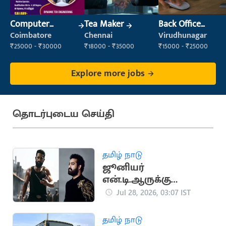
Computer
Tea Maker
Back Office
Operator
Executive
Coimbatore
Chennai
Virudhunagar
(Administration)
₹25000 - ₹30000
₹18000 - ₹35000
₹15000 - ₹25000
Explore more jobs
தொடர்புடைய செய்தி
தமிழ் நாடு
ஜூனியர்
என்.டி.ஆருக்கு
தோள்பட்டை காயம்: 6-
Jul 28, 2026, 03:07 IST
8 வார ஓய்வு
தமிழ் நாடு