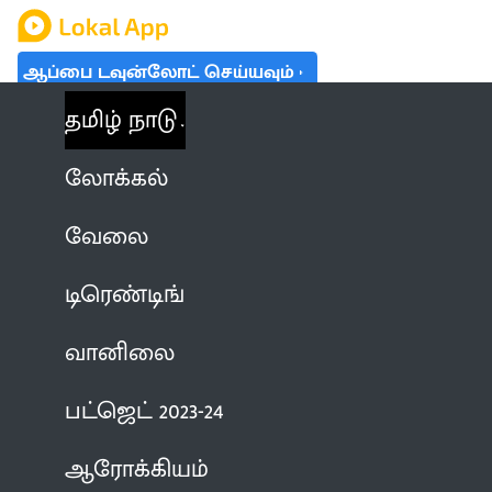
ஆப்பை டவுன்லோட் செய்யவும்
தமிழ் நாடு
லோக்கல்
வேலை
டிரெண்டிங்
வானிலை
பட்ஜெட் 2023-24
ஆரோக்கியம்