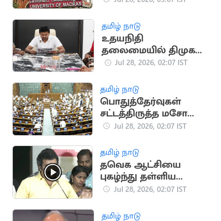
நீட்டிப்பு: செனட்
கூட்டத்தில் முடிவு
தமிழ் நாடு
உதயநிதி
தலைமையில் திமுக
MLAக்கள் கூட்டம்
Jul 28, 2026, 02:07 IST
தமிழ் நாடு
பொதுத்தேர்வுகள்
சட்டத்திருத்த மசோதா
மீது இன்று விவாதம்
Jul 28, 2026, 02:07 IST
தமிழ் நாடு
தவெக ஆட்சியை
புகழ்ந்து தள்ளிய
இயக்குநர் ரவி மரியா
Jul 28, 2026, 02:07 IST
தமிழ் நாடு