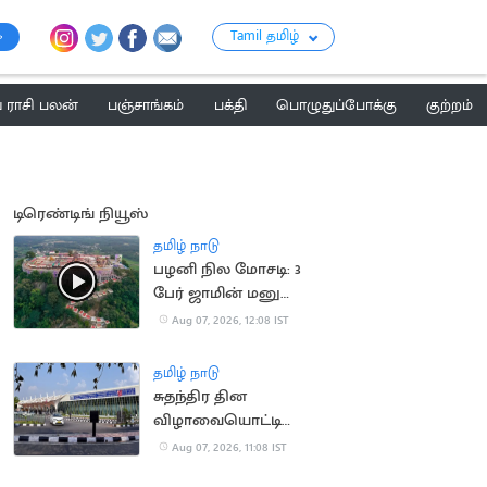
Tamil தமிழ்
ராசி பலன்
பஞ்சாங்கம்
பக்தி
பொழுதுப்போக்கு
குற்றம்
டிரெண்டிங் நியூஸ்
தமிழ் நாடு
பழனி நில மோசடி: 3
பேர் ஜாமின் மனு
தள்ளுபடி
Aug 07, 2026, 12:08 IST
தமிழ் நாடு
சுதந்திர தின
விழாவையொட்டி
விமான நிலையத்துக்கு
Aug 07, 2026, 11:08 IST
பார்வையாளர்கள்