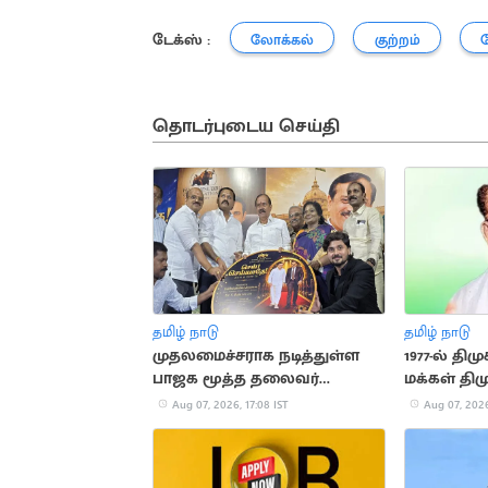
டேக்ஸ் :
லோக்கல்
குற்றம்
தொடர்புடைய செய்தி
தமிழ் நாடு
தமிழ் நாடு
முதலமைச்சராக நடித்துள்ள
1977-ல் தி
பாஜக மூத்த தலைவர்
மக்கள் தி
எச்.ராஜா
வரலாறு!
Aug 07, 2026, 17:08 IST
Aug 07, 2026