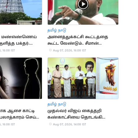
தமிழ் நாடு
் மண்எண்ணெய்
அனைத்துக்கட்சி கூட்டத்தை
ுளித்த பக்தர்:
கூட்ட வேண்டும்.. சீமான்
சமாக உயிர்
வலியுறுத்தல்
, 16:08 IST
Aug 07, 2026, 16:08 IST
்
தமிழ் நாடு
தாக ஆசை காட்டி
முதல்வர் விஜய் கைத்தறி
பலாத்காரம் செய்த
கண்காட்சியை தொடங்கி
வைத்தார்
, 16:08 IST
Aug 07, 2026, 14:08 IST