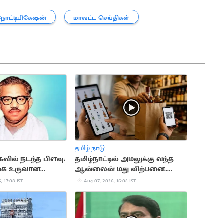
நோட்டிபிகேஷன்
மாவட்ட செய்திகள்
தமிழ் நாடு
முகவில் நடந்த பிளவு:
தமிழ்நாட்டில் அமலுக்கு வந்த
முக உருவான
ஆன்லைன் மது விற்பனை..
அமைச்சர் தகவல்
, 17:08 IST
Aug 07, 2026, 16:08 IST