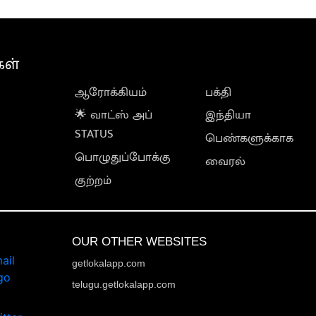
கள்
ஆரோக்கியம்
பக்தி
🌟 வாட்ஸ் அப்
இந்தியா
STATUS
பெண்களுக்காக
பொழுதுப்போக்கு
வைரல்
குற்றம்
OUR OTHER WEBSITES
getlokalapp.com
telugu.getlokalapp.com