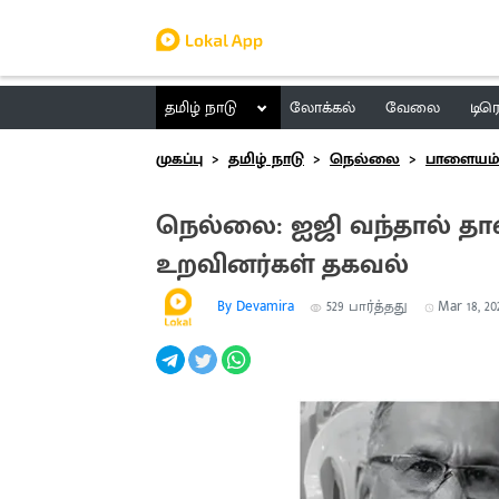
தமிழ் நாடு
லோக்கல்
வேலை
டிர
முகப்பு
தமிழ் நாடு
நெல்லை
பாளையம
நெல்லை: ஐஜி வந்தால் த
உறவினர்கள் தகவல்
By Devamira
529
பார்த்தது
Mar 18, 202