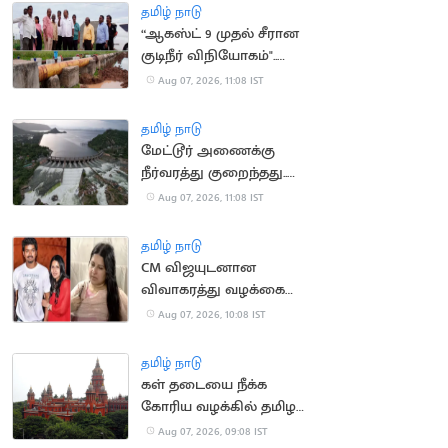
செல்ல தடை
தமிழ் நாடு
“ஆகஸ்ட் 9 முதல் சீரான
குடிநீர் விநியோகம்"..
தூத்துக்குடி மேயர் உறுதி
Aug 07, 2026, 11:08 IST
தமிழ் நாடு
மேட்டூர் அணைக்கு
நீர்வரத்து குறைந்தது..
13,674 கன அடியாக சரிவு
Aug 07, 2026, 11:08 IST
தமிழ் நாடு
CM விஜயுடனான
விவாகரத்து வழக்கை
வாபஸ் வாங்கினார்
Aug 07, 2026, 10:08 IST
சங்கீதா
தமிழ் நாடு
கள் தடையை நீக்க
கோரிய வழக்கில் தமிழக
அரசு பதிலளிக்க
Aug 07, 2026, 09:08 IST