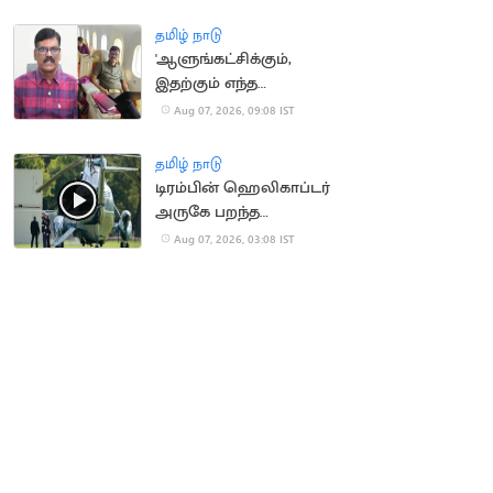
நீதிமன்றம் உத்தரவு
தமிழ் நாடு
'ஆளுங்கட்சிக்கும்,
இதற்கும் எந்த
சம்பந்தமும் இல்லை' -
Aug 07, 2026, 09:08 IST
பி.ஆர்.சுந்தர்
தமிழ் நாடு
டிரம்பின் ஹெலிகாப்டர்
அருகே பறந்த
பயணிகள் விமானம்
Aug 07, 2026, 03:08 IST