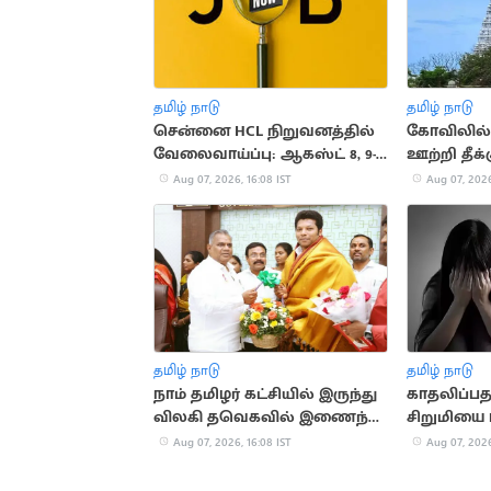
தமிழ் நாடு
தமிழ் நாடு
சென்னை HCL நிறுவனத்தில்
கோவிலில
வேலைவாய்ப்பு: ஆகஸ்ட் 8, 9-
ஊற்றி தீக்க
ல் நேர்முகத் தேர்வு!
அதிர்ஷ்டவ
Aug 07, 2026, 16:08 IST
Aug 07, 2026
பிழைத்தார
தமிழ் நாடு
தமிழ் நாடு
நாம் தமிழர் கட்சியில் இருந்து
காதலிப்ப
விலகி தவெகவில் இணைந்த
சிறுமியை 
புகழேந்தி மாறன்
சிறுவன்
Aug 07, 2026, 16:08 IST
Aug 07, 2026