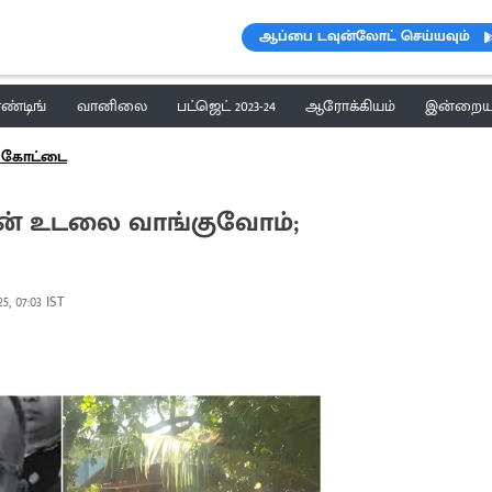
ஆப்பை டவுன்லோட் செய்யவும்
ெண்டிங்
வானிலை
பட்ஜெட் 2023-24
ஆரோக்கியம்
இன்றைய 
்கோட்டை
ான் உடலை வாங்குவோம்;
5, 07:03 IST