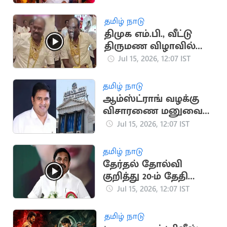
தபால் மூலம் வரவு?
தமிழ் நாடு
திமுக எம்.பி., வீட்டு
திருமண விழாவில்
நகைகளுடன்
Jul 15, 2026, 12:07 IST
நடனமாடிய நிர்வாகி
தமிழ் நாடு
ஆம்ஸ்ட்ராங் வழக்கு
விசாரணை மனுவை
திரும்ப பெற்ற தமிழக
Jul 15, 2026, 12:07 IST
அரசு
தமிழ் நாடு
தேர்தல் தோல்வி
குறித்து 20-ம் தேதி
முதல் இபிஎஸ்
Jul 15, 2026, 12:07 IST
ஆலோசனை
தமிழ் நாடு