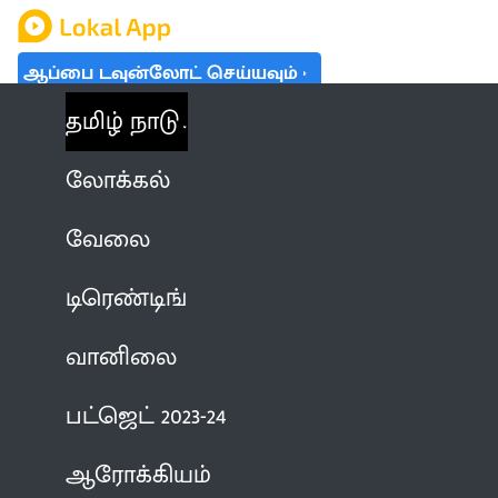
ஆப்பை டவுன்லோட் செய்யவும்
தமிழ் நாடு
லோக்கல்
வேலை
டிரெண்டிங்
வானிலை
பட்ஜெட் 2023-24
ஆரோக்கியம்