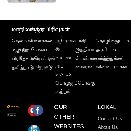
ஒதுக்கீடு
மாநிலங்கள்
மற்ற பிரிவுகள்
தெலங்கானா
லோக்கல்
ஆரோக்கியம்
பக்தி
தொழில்நுட்பம்
வேலை
🌟
இந்தியா
அரசியல்
ஆந்திர
வாட்ஸ்
பிரதேசம்
டிரெண்டிங்
பெண்களுக்காக
வாழ்த்துக்கள்
அப்
தமிழ்நாடு
வைரல்
விளம்பரங்கள்
தமிழ்நாடு
STATUS
பொழுதுப்போக்கு
குற்றம்
OUR
LOKAL
OTHER
Contact Us
WEBSITES
About Us