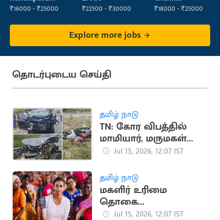
₹16000 - ₹25000
₹22500 - ₹30000
₹18000 - ₹25000
Explore more jobs
தொடர்புடைய செய்தி
தமிழ் நாடு
TN: கோர விபத்தில்
மாமியார், மருமகள்
பலி
Jul 15, 2026, 12:07 IST
தமிழ் நாடு
மகளிர் உரிமை
தொகை
கிடைக்காதவர்களுக்கு
Jul 15, 2026, 12:07 IST