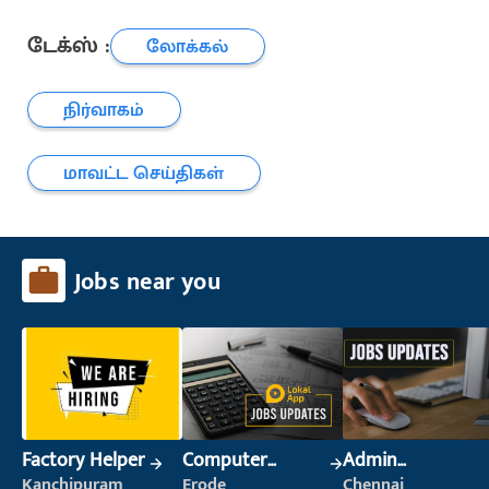
டேக்ஸ் :
லோக்கல்
நிர்வாகம்
மாவட்ட செய்திகள்
Jobs near you
Factory Helper
Computer
Admin
Operator
Supervisor
Kanchipuram
Erode
Chennai