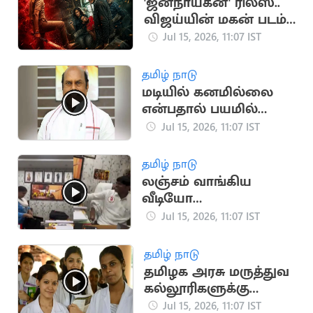
'ஜனநாயகன்' ரிலீஸ்..
விஜய்யின் மகன் படம்
தள்ளிப்போக வாய்ப்பு?
Jul 15, 2026, 11:07 IST
தமிழ் நாடு
மடியில் கனமில்லை
என்பதால் பயமில்லை:
அமைச்சர் எ.வ.வேலு
Jul 15, 2026, 11:07 IST
தமிழ் நாடு
லஞ்சம் வாங்கிய
வீடியோ
வெளியானதால்
Jul 15, 2026, 11:07 IST
தவெக நிர்வாகி
வீராசாமி நீக்கம்
தமிழ் நாடு
தமிழக அரசு மருத்துவ
கல்லூரிகளுக்கு
கூடுதலாக 150 இடங்கள்
Jul 15, 2026, 11:07 IST