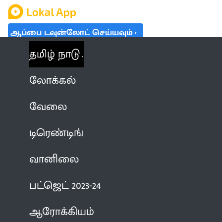
ஆப்பை டவுன்லோட் செய்யவும்
தமிழ் நாடு
லோக்கல்
வேலை
டிரெண்டிங்
வானிலை
பட்ஜெட் 2023-24
ஆரோக்கியம்