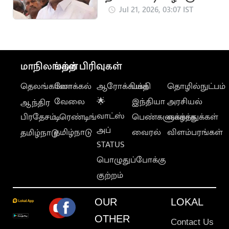
எம்.ஆர்.விஜயபாசகர்
Jul 21, 2026, 03:07 IST
மீண்டும் ஆஜராக
உத்தரவு
மாநிலங்கள்
மற்ற பிரிவுகள்
தெலங்கானா
லோக்கல்
ஆரோக்கியம்
பக்தி
தொழில்நுட்பம்
வேலை
🌟
இந்தியா
அரசியல்
ஆந்திர
வாட்ஸ்
பிரதேசம்
டிரெண்டிங்
பெண்களுக்காக
வாழ்த்துக்கள்
அப்
தமிழ்நாடு
வைரல்
விளம்பரங்கள்
தமிழ்நாடு
STATUS
பொழுதுப்போக்கு
குற்றம்
OUR
LOKAL
OTHER
Contact Us