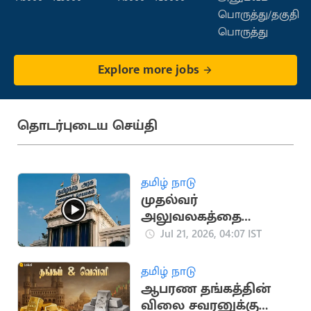
பொருத்து/தகுதி
பொருத்து
Explore more jobs
தொடர்புடைய செய்தி
தமிழ் நாடு
முதல்வர்
அலுவலகத்தை
மாற்றும் CM விஜய்..?
Jul 21, 2026, 04:07 IST
பரபரப்பு செய்தி
தமிழ் நாடு
ஆபரண தங்கத்தின்
விலை சவரனுக்கு