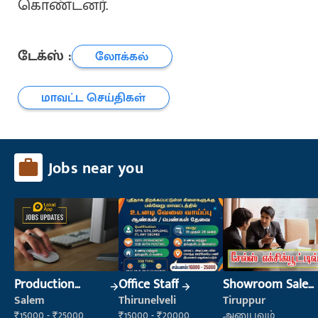
கொண்டனர்.
டேக்ஸ் :
லோக்கல்
மாவட்ட செய்திகள்
Jobs near you
Production
Office Staff
Showroom Sales
Supervisor
Executive (Retail
Salem
Thirunelveli
Tiruppur
Sales)
₹15000 - ₹25000
₹15000 - ₹20000
அனுபவம்