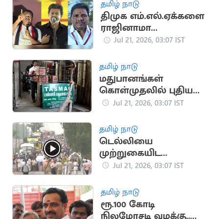
தமிழ் நாடு
திமுக எம்.எல்.ஏக்களை
ராஜினாமா
செய்யச்சொல்லி
Jul 21, 2026, 03:07 IST
மிரட்டல்..? பரபரப்பு
தமிழ் நாடு
மதுபானங்கள்
கொள்முதலில் புதிய
நடைமுறை -
Jul 21, 2026, 03:07 IST
‘டாஸ்மாக்' நிர்வாகம்
அதிரடி
தமிழ் நாடு
டெல்லியை
முற்றுகையிட
விவசாயிகள் ஆயத்தம்
Jul 21, 2026, 03:07 IST
தமிழ் நாடு
ரூ.100 கோடி
நிலமோசடி வழக்கு..