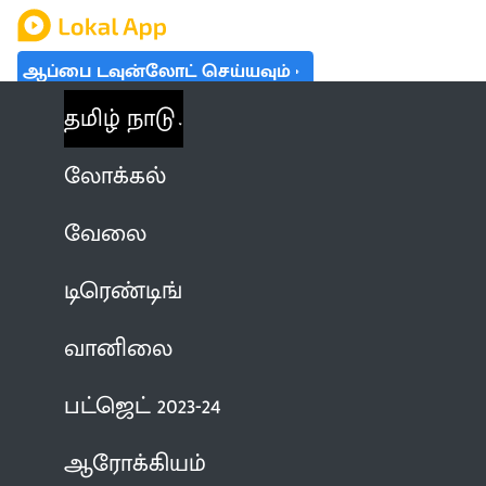
ஆப்பை டவுன்லோட் செய்யவும்
தமிழ் நாடு
லோக்கல்
வேலை
டிரெண்டிங்
வானிலை
பட்ஜெட் 2023-24
ஆரோக்கியம்