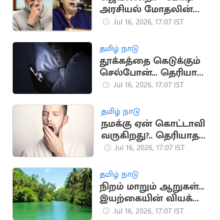
அரசியல் மோதலின்
முக்கிய தருணங்கள்
Jul 16, 2026, 17:07 IST
தமிழ் நாடு
தூக்கத்தை கெடுக்கும்
செல்போன்... தெரியாத
ஆபத்துகள்
Jul 16, 2026, 17:07 IST
தமிழ் நாடு
நமக்கு ஏன் கொட்டாவி
வருகிறது?.. தெரியாத
சுவாரஸ்ய
Jul 16, 2026, 17:07 IST
காரணங்கள்
தமிழ் நாடு
நிறம் மாறும் ஆறுகள்...
இயற்கையின் வியக்க
வைக்கும்
Jul 16, 2026, 17:07 IST