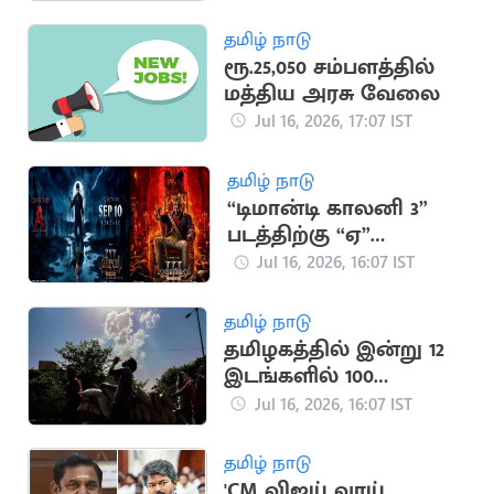
அதிசயங்கள்!
தமிழ் நாடு
ரூ.25,050 சம்பளத்தில்
மத்திய அரசு வேலை
Jul 16, 2026, 17:07 IST
தமிழ் நாடு
“டிமான்டி காலனி 3”
படத்திற்கு “ஏ”
சான்றிதழ் வழங்கிய
Jul 16, 2026, 16:07 IST
தணிக்கை வாரியம்
தமிழ் நாடு
தமிழகத்தில் இன்று 12
இடங்களில் 100
டிகிரியை தாண்டிய
Jul 16, 2026, 16:07 IST
வெப்பம்
தமிழ் நாடு
'CM விஜய் வாய்