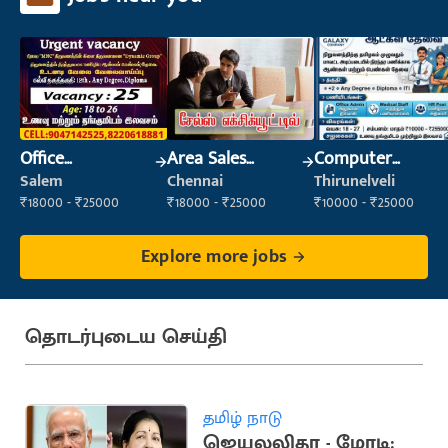
Office
Area Sales
Computer
Maintenance
Executive
Operator
Salem
Chennai
Thirunelveli
Staff
₹18000 - ₹25000
₹18000 - ₹25000
₹10000 - ₹25000
Explore more jobs
தொடர்புடைய செய்தி
தமிழ் நாடு
ஜெயலலிதா - மோடி: