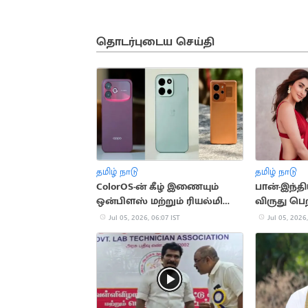
தொடர்புடைய செய்தி
தமிழ் நாடு
தமிழ் நாடு
ColorOS-ன் கீழ் இணையும்
பான்-இந்த
ஒன்பிளஸ் மற்றும் ரியல்மி
விருது பெ
ஸ்மார்ட்போன்கள்
நெகிழ்ச்சி
Jul 05, 2026, 06:07 IST
Jul 05, 2026,