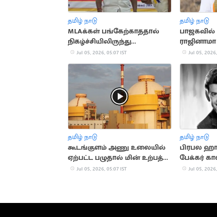
தமிழ் நாடு
தமிழ் நாடு
MLAக்கள் பங்கேற்காததால்
பாஜகவில் 
நிகழ்ச்சியிலிருந்து
ராஜினாமா 
வெளியேறிய அமைச்சர்
வெளியேறவ
Jul 05, 2026, 05:07 IST
Jul 05, 2026,
தமிழ் நாடு
தமிழ் நாடு
கூடங்குளம் அணு உலையில்
பிரபல ஹால
ஏற்பட்ட பழுதால் மின் உற்பத்தி
பேக்கர் க
நிறுத்தம்
Jul 05, 2026, 05:07 IST
Jul 05, 2026,