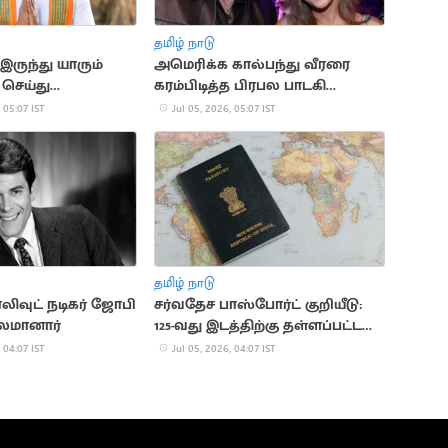
தமிழ் நாடு
இருந்து யாரும்
அமெரிக்க கால்பந்து வீரரை
செய்து
கரம்பிடித்த பிரபல பாடகி
ில்லை - நயினார்
டெய்லர் ஸ்விஃப்ட்
 05:07 IST
Jul 05, 2026, 05:07 IST
தமிழ் நாடு
ிவுட் நடிகர் ஜோபி
சர்வதேச பாஸ்போர்ட் குறியீடு:
ாலமானார்
125-வது இடத்திற்கு தள்ளப்பட்ட
இந்தியா
 04:07 IST
Jul 05, 2026, 04:07 IST