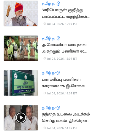
தமிழ் நாடு
"எரிபொருள் குறித்து
பரப்பப்பட்ட வதந்திகள்
பொய்யாக்கப்பட்டன"..
Jul 04, 2026, 15:07 IST
பிரதமர் மோடி
தமிழ் நாடு
அமோனியா வாயுவை
அகற்றும் பணிகள் 60
சதவீதம் நிறைவு..
Jul 04, 2026, 15:07 IST
ஆட்சியர் தகவல்
தமிழ் நாடு
பராமரிப்பு பணிகள்
காரணமாக இ-சேவை
இணையதளம் முடக்கம்
Jul 04, 2026, 14:07 IST
தமிழ் நாடு
தந்தை உடலை அடக்கம்
செய்த மகன்.. திடீரென
உயிருடன் திரும்பியதால்
Jul 04, 2026, 14:07 IST