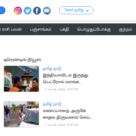
Tamil தமிழ்
ராசி பலன்
பஞ்சாங்கம்
பக்தி
பொழுதுப்போக்கு
குற்றம்
டிரெண்டிங் நியூஸ்
தமிழ் நாடு
இந்தியாவிடம் இருந்து
பெட்ரோல் வாங்க
பூடான் மறுப்பு
Jul 04, 2026, 17:07 IST
தமிழ் நாடு
மணப்பாறை அருகே
காதல் திருமணம் செய்த
பெண் கடத்தல்
Jul 04, 2026, 17:07 IST