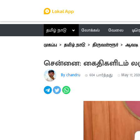
தமிழ் நாடு
லோக்கல்
வேலை
டிர
முகப்பு
தமிழ் நாடு
திருவள்ளூர்
ஆவடி
சென்னை: கைதிகளிடம் லஞ்
By chandru
604
பார்த்தது
May 17, 2026