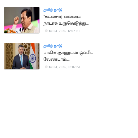
ஷாக்
தமிழ் நாடு
“கடல்சார் வல்லரசு
நாடாக உருவெடுத்து
வரும் இந்தியா”.. மத்திய
Jul 04, 2026, 12:07 IST
அமைச்சர் பெருமிதம்
தமிழ் நாடு
பாகிஸ்தானுடன் ஒப்பிட
வேண்டாம்:
சீனாவுக்கான இந்திய
Jul 04, 2026, 08:07 IST
தூதர் விக்ரம் துரைசாமி