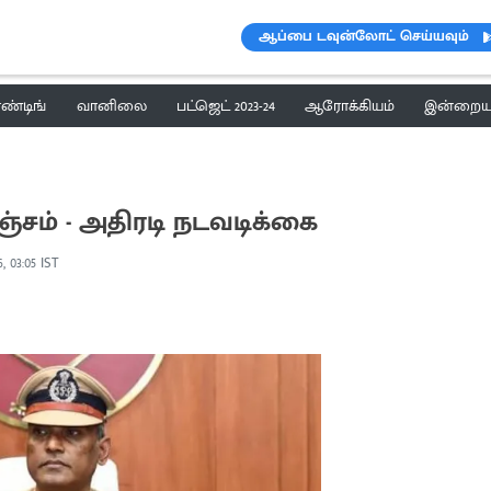
ஆப்பை டவுன்லோட் செய்யவும்
ெண்டிங்
வானிலை
பட்ஜெட் 2023-24
ஆரோக்கியம்
இன்றைய 
சம் - அதிரடி நடவடிக்கை
, 03:05 IST