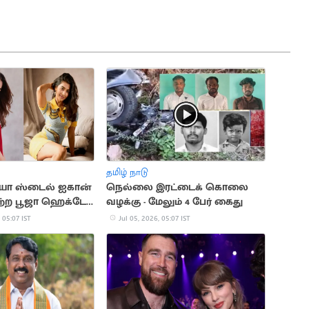
தமிழ் நாடு
ியா ஸ்டைல் ஐகான்
நெல்லை இரட்டைக் கொலை
ற்ற பூஜா ஹெக்டே
வழக்கு - மேலும் 4 பேர் கைது
 05:07 IST
Jul 05, 2026, 05:07 IST