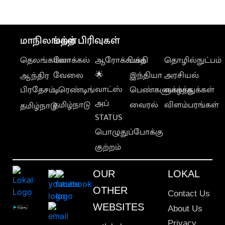
வெளியானது
மாநிலங்கள்
மற்ற பிரிவுகள்
தெலங்கானா
லோக்கல்
ஆரோக்கியம்
பக்தி
தொழில்நுட்பம்
வேலை
🌟
இந்தியா
அரசியல்
ஆந்திர
வாட்ஸ்
பிரதேசம்
டிரெண்டிங்
பெண்களுக்காக
வாழ்த்துக்கள்
அப்
தமிழ்நாடு
வைரல்
விளம்பரங்கள்
தமிழ்நாடு
STATUS
பொழுதுப்போக்கு
குற்றம்
OUR
LOKAL
OTHER
Contact Us
WEBSITES
About Us
Privacy