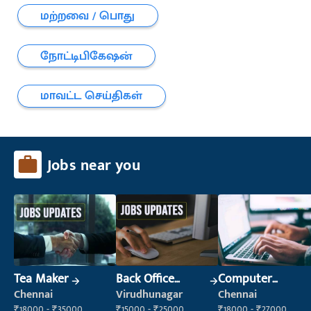
மற்றவை / பொது
நோட்டிபிகேஷன்
மாவட்ட செய்திகள்
Jobs near you
Tea Maker
Back Office
Computer
Executive
Operator
Chennai
Virudhunagar
Chennai
(Administration)
₹18000 - ₹35000
₹15000 - ₹25000
₹18000 - ₹27000