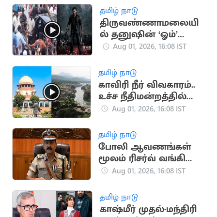
தமிழ் நாடு
திருவண்ணாமலையி
ல் தனுஷின் ‘ஓம்’
படப்பிடிப்பு: திரண்ட
Aug 01, 2026, 16:08 IST
ரசிகர்கள்
தமிழ் நாடு
காவிரி நீர் விவகாரம்..
உச்ச நீதிமன்றத்தில்
திமுக அவசர மனு
Aug 01, 2026, 16:08 IST
தமிழ் நாடு
போலி ஆவணங்கள்
மூலம் ரிசர்வ் வங்கி
மோசடி: முக்கிய
Aug 01, 2026, 16:08 IST
குற்றவாளி கைது
தமிழ் நாடு
காஷ்மீர் முதல்-மந்திரி