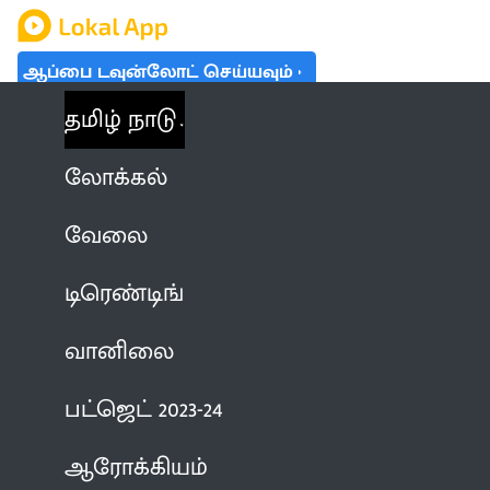
ஆப்பை டவுன்லோட் செய்யவும்
தமிழ் நாடு
லோக்கல்
வேலை
டிரெண்டிங்
வானிலை
பட்ஜெட் 2023-24
ஆரோக்கியம்