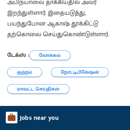
அபிநயாவை தாக்கியதில் அவர்
இறந்துள்ளார். இதையடுத்து,
பயந்துபோன ஆகாஷ் தூக்கிட்டு
தற்கொலை செய்துகொண்டுள்ளார்.
டேக்ஸ் :
லோக்கல்
குற்றம்
நோட்டிபிகேஷன்
மாவட்ட செய்திகள்
Jobs near you