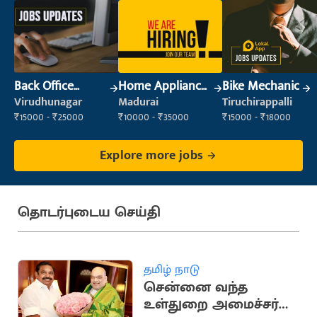
Back Office
Home Appliance
Bike Mechanic
Executive
/ Service
Virudhunagar
Madurai
Tiruchirappalli
(Administration)
Technician
₹15000 - ₹25000
₹10000 - ₹35000
₹15000 - ₹18000
Explore more jobs
தொடர்புடைய செய்தி
தமிழ் நாடு
சென்னை வந்த
உள்துறை அமைச்சர்