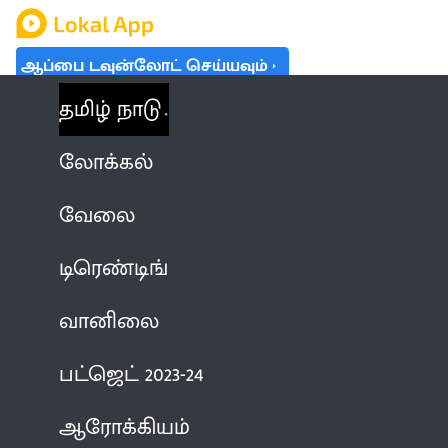
ஆப்பை டவுன்லோட் செய்யவும்
தமிழ் நாடு
லோக்கல்
வேலை
டிரெண்டிங்
வானிலை
பட்ஜெட் 2023-24
ஆரோக்கியம்