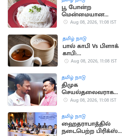
பூ போன்ற
மென்மையான
இடியாப்பம் செய்ய
Aug 08, 2026, 11:08 IST
எளிய குறிப்புகள்
தமிழ் நாடு
பால் காபி Vs பிளாக்
காபி:
ஆரோக்கியத்திற்கு எது
Aug 08, 2026, 11:08 IST
சிறந்தது?
தமிழ் நாடு
திமுக
செயல்தலைவராக
உதயநிதி? விரைவில்
Aug 08, 2026, 11:08 IST
அறிவிப்பு
தமிழ் நாடு
ஹைதராபாத்தில்
நடைபெற்ற பிரிக்ஸ்