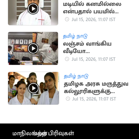
மடியில் கனமில்லை
என்பதால் பயமில்லை:
அமைச்சர் எ.வ.வேலு
Jul 15, 2026, 11:07 IST
தமிழ் நாடு
லஞ்சம் வாங்கிய
வீடியோ
வெளியானதால்
Jul 15, 2026, 11:07 IST
தவெக நிர்வாகி
வீராசாமி நீக்கம்
தமிழ் நாடு
தமிழக அரசு மருத்துவ
கல்லூரிகளுக்கு
கூடுதலாக 150 இடங்கள்
Jul 15, 2026, 11:07 IST
ஒதுக்கீடு
மாநிலங்கள்
மற்ற பிரிவுகள்