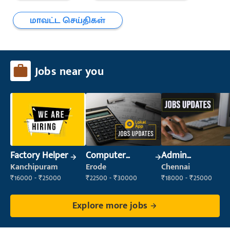
மாவட்ட செய்திகள்
Jobs near you
Factory Helper
Computer
Admin
Operator
Supervisor
Kanchipuram
Erode
Chennai
₹16000 - ₹25000
₹22500 - ₹30000
₹18000 - ₹25000
Explore more jobs