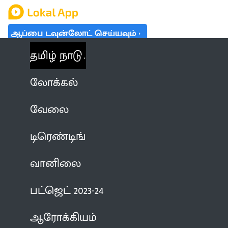
ஆப்பை டவுன்லோட் செய்யவும்
தமிழ் நாடு
லோக்கல்
வேலை
டிரெண்டிங்
வானிலை
பட்ஜெட் 2023-24
ஆரோக்கியம்