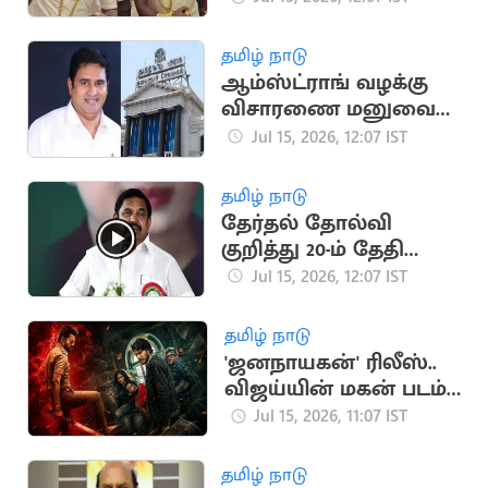
நடனமாடிய நிர்வாகி
தமிழ் நாடு
ஆம்ஸ்ட்ராங் வழக்கு
விசாரணை மனுவை
திரும்ப பெற்ற தமிழக
Jul 15, 2026, 12:07 IST
அரசு
தமிழ் நாடு
தேர்தல் தோல்வி
குறித்து 20-ம் தேதி
முதல் இபிஎஸ்
Jul 15, 2026, 12:07 IST
ஆலோசனை
தமிழ் நாடு
'ஜனநாயகன்' ரிலீஸ்..
விஜய்யின் மகன் படம்
தள்ளிப்போக வாய்ப்பு?
Jul 15, 2026, 11:07 IST
தமிழ் நாடு