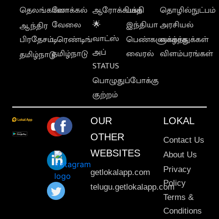
தெலங்கானா
லோக்கல்
ஆரோக்கியம்
பக்தி
தொழில்நுட்பம்
வேலை
🌟
இந்தியா
அரசியல்
ஆந்திர
வாட்ஸ்
பிரதேசம்
டிரெண்டிங்
பெண்களுக்காக
வாழ்த்துக்கள்
அப்
தமிழ்நாடு
வைரல்
விளம்பரங்கள்
தமிழ்நாடு
STATUS
பொழுதுப்போக்கு
குற்றம்
OUR
LOKAL
OTHER
Contact Us
WEBSITES
About Us
Privacy
getlokalapp.com
Policy
telugu.getlokalapp.com
Terms &
Conditions