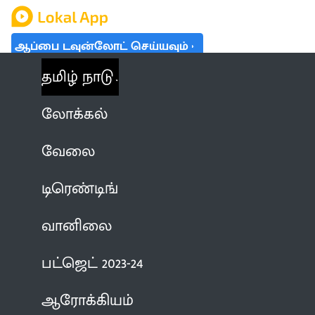
ஆப்பை டவுன்லோட் செய்யவும்
தமிழ் நாடு
லோக்கல்
வேலை
டிரெண்டிங்
வானிலை
பட்ஜெட் 2023-24
ஆரோக்கியம்