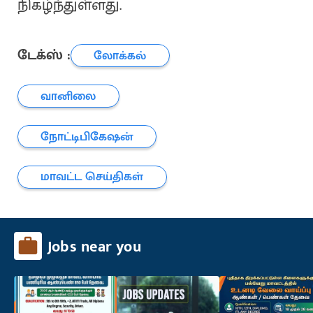
நிகழ்ந்துள்ளது.
டேக்ஸ் :
லோக்கல்
வானிலை
நோட்டிபிகேஷன்
மாவட்ட செய்திகள்
Jobs near you