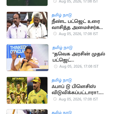
டால்பின் (வைரல்
Aug 05, 2026, 17:08 IST
வீடியோ)
தமிழ் நாடு
நீண்ட பட்ஜெட் உரை
வாசித்த அமைச்சர்கள்
பட்டியலில் மரிய
Aug 05, 2026, 17:08 IST
வில்சன்
தமிழ் நாடு
“தவெக அரசின் முதல்
பட்ஜெட்
யதார்த்தமானது”..
Aug 05, 2026, 17:08 IST
பிரவீன் சக்ரவர்த்தி
கருத்து
தமிழ் நாடு
ஃபாப் டு பிளெசிஸ்
விடுவிக்கப்பட்டாரா?..
ஜோபர்க் சூப்பர் கிங்ஸ்
Aug 05, 2026, 17:08 IST
முடிவு அதிர்ச்சி
தமிழ் நாடு