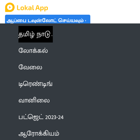
ஆப்பை டவுன்லோட் செய்யவும்
தமிழ் நாடு
லோக்கல்
வேலை
டிரெண்டிங்
வானிலை
பட்ஜெட் 2023-24
ஆரோக்கியம்