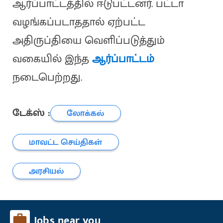
ஆர்ப்பாட்டத்தில் ஈடுபட்டனர். பட்டா
வழங்கப்படாததால் ஏற்பட்ட
அதிருப்தியை வெளிப்படுத்தும்
வகையில் இந்த
ஆர்ப்பாட்டம்
நடைபெற்றது.
டேக்ஸ் :
லோக்கல்
மாவட்ட செய்திகள்
அரசியல்
Jobs near you