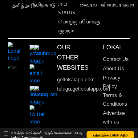
அப்
தமிழ்நாடு
வைரல்
விளம்பரங்கள்
தமிழ்நாடு
STATUS
பொழுதுப்போக்கு
குற்றம்
OUR
LOKAL
OTHER
Contact Us
WEBSITES
About Us
Privacy
getlokalapp.com
Policy
telugu.getlokalapp.com
Terms &
Conditions
Advertise
with us
Sitemap
சமீபத்திய செய்திகள் மற்றும் வேலைகளைப் பெற
பதிவிறக்க Lokal App
Lokal App நிறுவவும்
This material may not be published, transmitted, rewritten or redistributed. © 2020 Lokal App. All rights reserved.