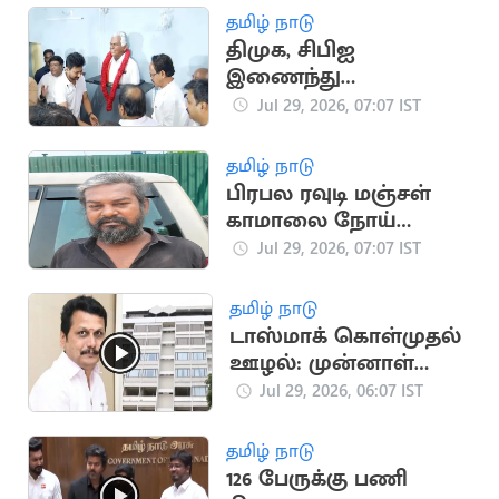
தமிழ் நாடு
திமுக, சிபிஐ
இணைந்து
செயல்படும் - உதயநிதி
Jul 29, 2026, 07:07 IST
பேச்சு
தமிழ் நாடு
பிரபல ரவுடி மஞ்சள்
காமாலை நோய்
பாதிப்பால் உயிரிழப்பு
Jul 29, 2026, 07:07 IST
தமிழ் நாடு
டாஸ்மாக் கொள்முதல்
ஊழல்: முன்னாள்
அமைச்சர் செந்தில்
Jul 29, 2026, 06:07 IST
பாலாஜியிடம்
விசாரணை
தமிழ் நாடு
126 பேருக்கு பணி