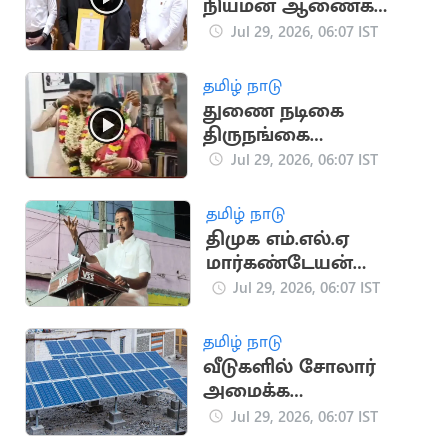
நியமன ஆணைகளை
வழங்கிய
Jul 29, 2026, 06:07 IST
முதலமைச்சர்
தமிழ் நாடு
துணை நடிகை
திருநங்கை
கயல்விழியை
Jul 29, 2026, 06:07 IST
கரம்பிடித்த காதலன்
தமிழ் நாடு
திமுக எம்.எல்.ஏ
மார்கண்டேயன்
ஜாமீன் மனு
Jul 29, 2026, 06:07 IST
விசாரணை நாளைக்கு
ஒத்திவைப்பு
தமிழ் நாடு
வீடுகளில் சோலார்
அமைக்க
பிணையமில்லா
Jul 29, 2026, 06:07 IST
வங்கிக்கடன்