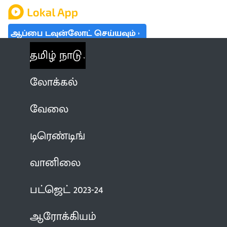
ஆப்பை டவுன்லோட் செய்யவும்
தமிழ் நாடு
லோக்கல்
வேலை
டிரெண்டிங்
வானிலை
பட்ஜெட் 2023-24
ஆரோக்கியம்