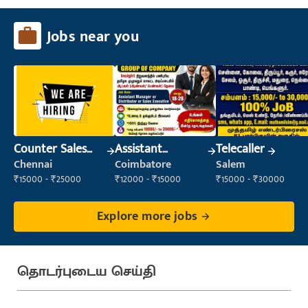
Jobs near you
Counter Sales
Assistant
Telecaller
Executive (Retail
Manager
Chennai
Coimbatore
Salem
Sales)
₹15000 - ₹25000
₹12000 - ₹15000
₹15000 - ₹30000
Explore more jobs
தொடர்புடைய செய்தி