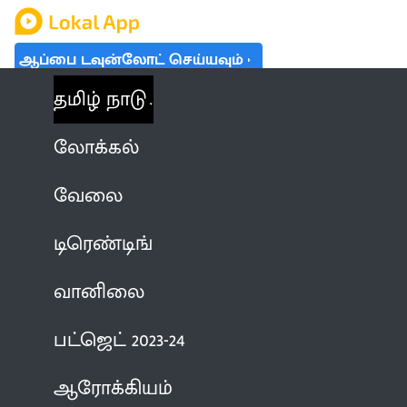
ஆப்பை டவுன்லோட் செய்யவும்
தமிழ் நாடு
லோக்கல்
வேலை
டிரெண்டிங்
வானிலை
பட்ஜெட் 2023-24
ஆரோக்கியம்