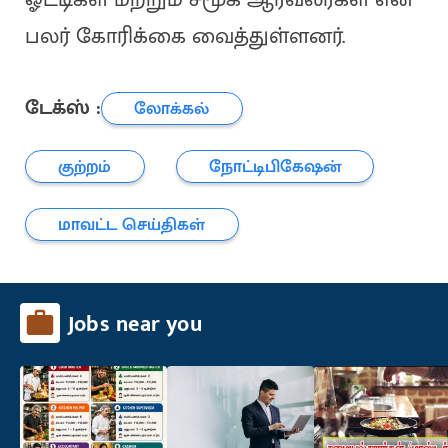
பலர் கோரிக்கை வைத்துள்ளனர்.
டேக்ஸ் :
லோக்கல்
குற்றம்
நோட்டிபிகேஷன்
மாவட்ட செய்திகள்
Jobs near you