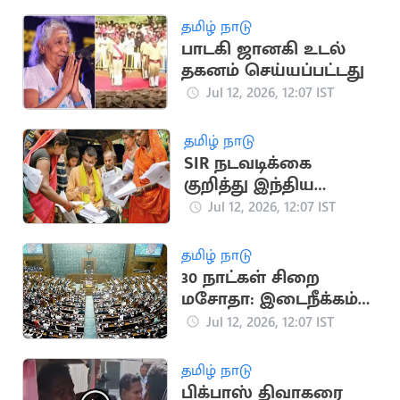
தமிழ் நாடு
பாடகி ஜானகி உடல்
தகனம் செய்யப்பட்டது
Jul 12, 2026, 12:07 IST
தமிழ் நாடு
SIR நடவடிக்கை
குறித்து இந்திய
அரசிடம் விளக்கம்
Jul 12, 2026, 12:07 IST
கேட்டு ஐநா நோட்டிஸ்
தமிழ் நாடு
30 நாட்கள் சிறை
மசோதா: இடைநீக்கம்
செய்ய நாடாளுமன்ற
Jul 12, 2026, 12:07 IST
குழு பரிந்துரை
தமிழ் நாடு
பிக்பாஸ் திவாகரை