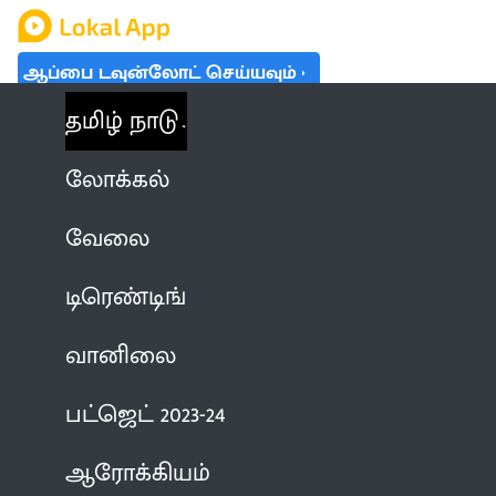
ஆப்பை டவுன்லோட் செய்யவும்
தமிழ் நாடு
லோக்கல்
வேலை
டிரெண்டிங்
வானிலை
பட்ஜெட் 2023-24
ஆரோக்கியம்