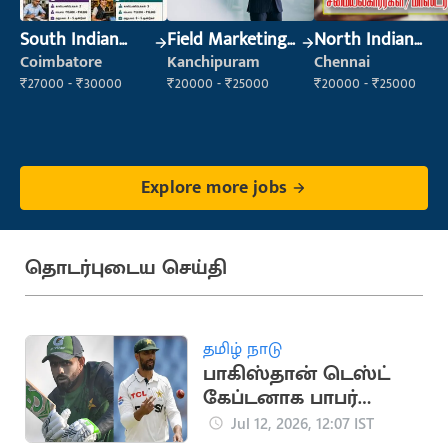
South Indian
Field Marketing
North Indian
Cook
Executive
Cook
Coimbatore
Kanchipuram
Chennai
₹27000 - ₹30000
₹20000 - ₹25000
₹20000 - ₹25000
Explore more jobs
தொடர்புடைய செய்தி
தமிழ் நாடு
பாகிஸ்தான் டெஸ்ட்
கேப்டனாக பாபர்
நியமனம்: முன்னாள்
Jul 12, 2026, 12:07 IST
வீரர் அதிருப்தி