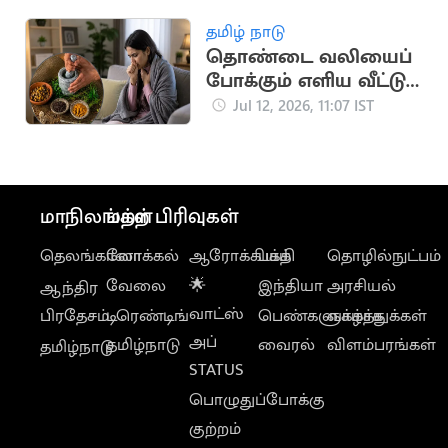
என்ன?
தமிழ் நாடு
தொண்டை வலியைப்
போக்கும் எளிய வீட்டு
வைத்தியங்கள்
Jul 12, 2026, 11:07 IST
மாநிலங்கள்
மற்ற பிரிவுகள்
தெலங்கானா
லோக்கல்
ஆரோக்கியம்
பக்தி
தொழில்நுட்பம்
வேலை
🌟
இந்தியா
அரசியல்
ஆந்திர
வாட்ஸ்
பிரதேசம்
டிரெண்டிங்
பெண்களுக்காக
வாழ்த்துக்கள்
அப்
தமிழ்நாடு
வைரல்
விளம்பரங்கள்
தமிழ்நாடு
STATUS
பொழுதுப்போக்கு
குற்றம்