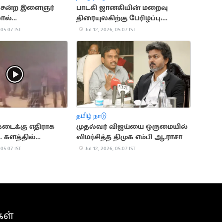
க சென்ற இளைஞர்
பாடகி ஜானகியின் மறைவு
லால்
திரையுலகிற்கு பேரிழப்பு:
்கொலை
இசையமைப்பாளர் தேவா
 05:07 IST
Jul 12, 2026, 05:07 IST
இரங்கல்
தமிழ் நாடு
கடைக்கு எதிராக
முதல்வர் விஜய்யை ஒருமையில்
. களத்தில்
விமர்சித்த திமுக எம்பி ஆ.ராசா
மாணவர்கள்
 05:07 IST
Jul 12, 2026, 05:07 IST
கள்