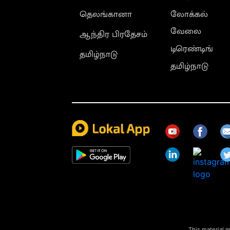
தெலங்கானா
லோக்கல்
வேலை
ஆந்திர பிரதேசம்
டிரெண்டிங்
தமிழ்நாடு
தமிழ்நாடு
This material m