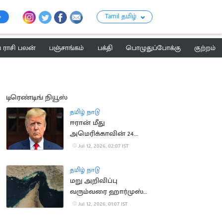
Tamil தமிழ்
ராசி பலன்
பஞ்சாங்கம்
பக்தி
பொழுதுப்போக்கு
குற்றம்
டிரெண்டிங் நியூஸ்
தமிழ் நாடு
ஈரான் மீது
அமெரிக்காவின் 24
மணி நேர கெடு;
Jul 12, 2026, 02:07 IST
டிரம்பை கொல்ல
சதித்திட்டம்?
தமிழ் நாடு
மறு அறிவிப்பு
வரும்வரை ஹார்முஸ்
நீரிணையை மூடிய
Jul 12, 2026, 01:07 IST
ஈரான்