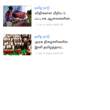
ஈரான் அரசு
தமிழ் நாடு
விதிகளை மீறிய 12
பட்டாசு ஆலைகளின்
உரிமம் தற்காலிக ரத்து
Jul 11, 2026, 04:07 IST
தமிழ் நாடு
அரசு நிகழ்ச்சிகளில்
இனி தமிழ்த்தாய்
வாழ்த்துக்கே முதலிடம்:
Jul 11, 2026, 04:07 IST
மத்திய அமைச்சகம்