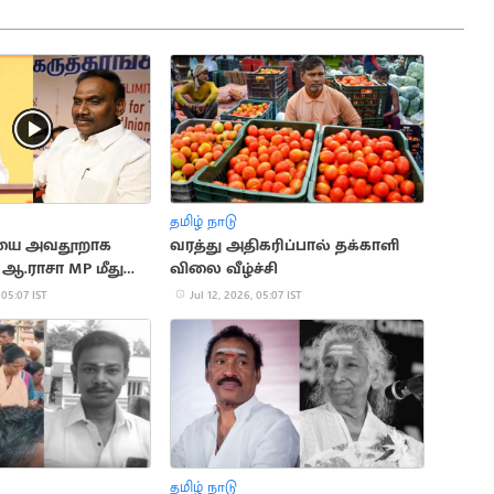
தமிழ் நாடு
்யை அவதூறாக
வரத்து அதிகரிப்பால் தக்காளி
ஆ.ராசா MP மீது
விலை வீழ்ச்சி
 05:07 IST
Jul 12, 2026, 05:07 IST
தமிழ் நாடு