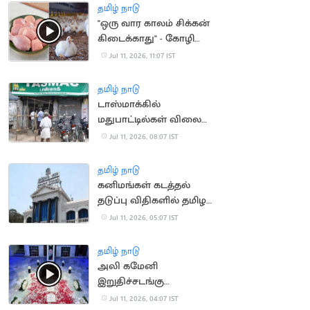
தமிழ் நாடு
"ஒரு வார காலம் சிக்கன்
கிடைக்காது" - கோழி
வணிகர்கள் முடிவு
Jul 11, 2026, 11:07 IST
தமிழ் நாடு
டாஸ்மாக்கில்
மதுபாட்டில்கள் விலை
ரூ.10 உயர்கிறதா?
Jul 11, 2026, 08:07 IST
நீதிமன்றத்தில்
அறிக்கை தாக்கல்
தமிழ் நாடு
கனிமங்கள் கடத்தல்
தடுப்பு விதிகளில் தமிழக
அரசு திருத்தம்
Jul 11, 2026, 05:07 IST
தமிழ் நாடு
அலி கமேனி
இறுதிச்சடங்கு
வீடியோவை வெளியிட்ட
Jul 11, 2026, 04:07 IST