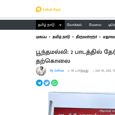
தமிழ் நாடு
லோக்கல்
வேலை
டிர
முகப்பு
தமிழ் நாடு
திருவள்ளூர்
மதுரவ
பூந்தமல்லி: 2 பாடத்தில் 
தற்கொலை
By Joshua
58
பார்த்தது
Jun 04, 2025, 1