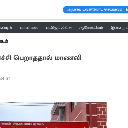
ஆப்பை டவுன்லோட் செய்யவும்
ெண்டிங்
வானிலை
பட்ஜெட் 2023-24
ஆரோக்கியம்
இன்றைய 
ாயல்
தேர்ச்சி பெறாததால் மாணவி
0:06 IST