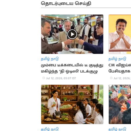
தொடர்புடைய செய்தி
தமிழ் நாடு
தமிழ் நாடு
மும்பை டீக்கடையில் டீ குடித்து
CM விஜய
மகிழ்ந்த ‘'தி ஒடிஸி' படக்குழு
பேசியதாக 
வழக்கு
Jul 12, 2026, 05:07 IST
Jul 12, 2026,
தமிழ் நாடு
தமிழ் நாடு