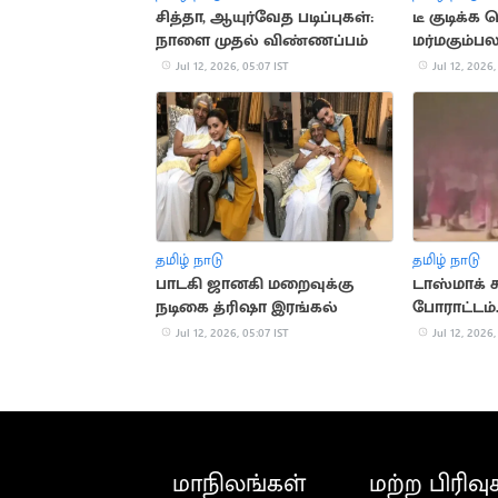
சித்தா, ஆயுர்வேத படிப்புகள்:
டீ குடிக்
நாளை முதல் விண்ணப்பம்
மர்மகும்ப
வெட்டிக
Jul 12, 2026, 05:07 IST
Jul 12, 2026,
தமிழ் நாடு
தமிழ் நாடு
பாடகி ஜானகி மறைவுக்கு
டாஸ்மாக் 
நடிகை த்ரிஷா இரங்கல்
போராட்டம்.
இறங்கிய 
Jul 12, 2026, 05:07 IST
Jul 12, 2026,
மாநிலங்கள்
மற்ற பிரிவு