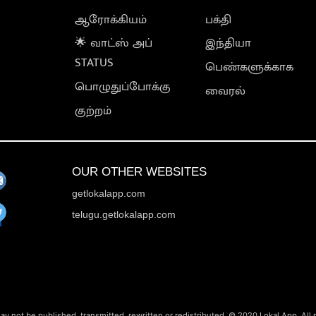
ஆரோக்கியம்
பக்தி
🌟 வாட்ஸ் அப்
இந்தியா
STATUS
பெண்களுக்காக
பொழுதுப்போக்கு
வைரல்
குற்றம்
OUR OTHER WEBSITES
getlokalapp.com
telugu.getlokalapp.com
ay not be published, transmitted, rewritten or redistributed. © 2020 Lokal App. All 