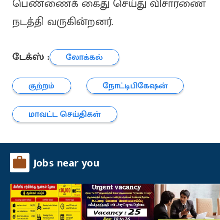
பெண்ணைக் கைது செய்து விசாரணை
நடத்தி வருகின்றனர்.
டேக்ஸ் :
லோக்கல்
குற்றம்
நோட்டிபிகேஷன்
மாவட்ட செய்திகள்
Jobs near you