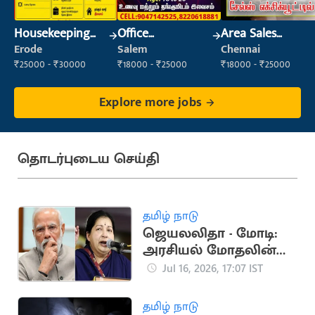
Housekeeping
Office
Area Sales
Staff
Maintenance
Executive
Erode
Salem
Chennai
(Housekeeping)
Staff
₹25000 - ₹30000
₹18000 - ₹25000
₹18000 - ₹25000
Explore more jobs
தொடர்புடைய செய்தி
தமிழ் நாடு
ஜெயலலிதா - மோடி:
அரசியல் மோதலின்
முக்கிய தருணங்கள்
Jul 16, 2026, 17:07 IST
தமிழ் நாடு