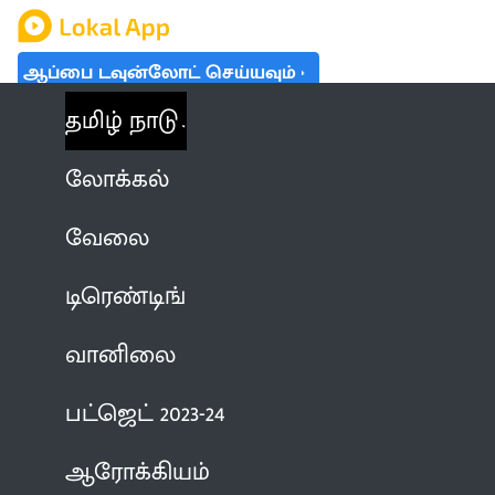
ஆப்பை டவுன்லோட் செய்யவும்
தமிழ் நாடு
லோக்கல்
வேலை
டிரெண்டிங்
வானிலை
பட்ஜெட் 2023-24
ஆரோக்கியம்