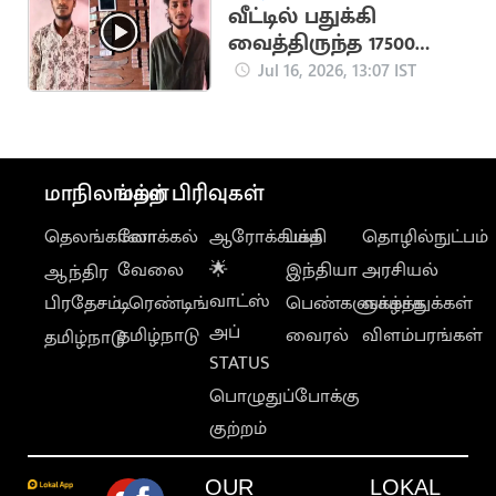
வீட்டில் பதுக்கி
வைத்திருந்த 17500
போதை மாத்திரைகள்
Jul 16, 2026, 13:07 IST
பறிமுதல்
மாநிலங்கள்
மற்ற பிரிவுகள்
தெலங்கானா
லோக்கல்
ஆரோக்கியம்
பக்தி
தொழில்நுட்பம்
வேலை
🌟
இந்தியா
அரசியல்
ஆந்திர
வாட்ஸ்
பிரதேசம்
டிரெண்டிங்
பெண்களுக்காக
வாழ்த்துக்கள்
அப்
தமிழ்நாடு
வைரல்
விளம்பரங்கள்
தமிழ்நாடு
STATUS
பொழுதுப்போக்கு
குற்றம்
OUR
LOKAL