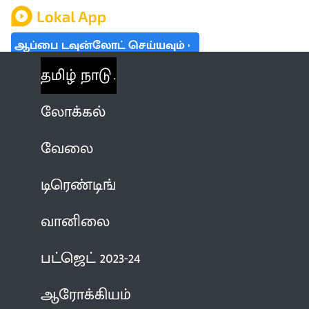
ஆப்பை டவுன்லோட் செய்யவும்
தமிழ் நாடு
லோக்கல்
வேலை
டிரெண்டிங்
வானிலை
பட்ஜெட் 2023-24
ஆரோக்கியம்