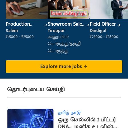
Production
Showroom Sales
Field Officer
Supervisor
Executive (Retail
Salem
Tiruppur
Dindigul
Sales)
₹15000 - ₹25000
அனுபவம்
₹23000 - ₹35000
பொருத்து/தகுதி
பொருத்து
Explore more jobs
தொடர்புடைய செய்தி
தமிழ் நாடு
ஒரு செல்லில் 2 மீட்டர்
DNA... மனித உடலின்