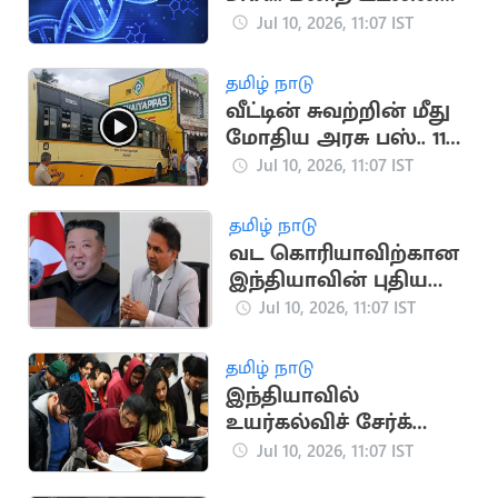
வியக்க வைக்கும்
Jul 10, 2026, 11:07 IST
அமைப்பு
தமிழ் நாடு
வீட்டின் சுவற்றின் மீது
மோதிய அரசு பஸ்.. 11
பேர் காயம்
Jul 10, 2026, 11:07 IST
தமிழ் நாடு
வட கொரியாவிற்கான
இந்தியாவின் புதிய
தூதராக சஞ்சீவ்
Jul 10, 2026, 11:07 IST
ஜெயின் நியமனம்
தமிழ் நாடு
இந்தியாவில்
உயர்கல்விச் சேர்க்கை
சாதனை அளவாக 4.5
Jul 10, 2026, 11:07 IST
கோடியை எட்டியது