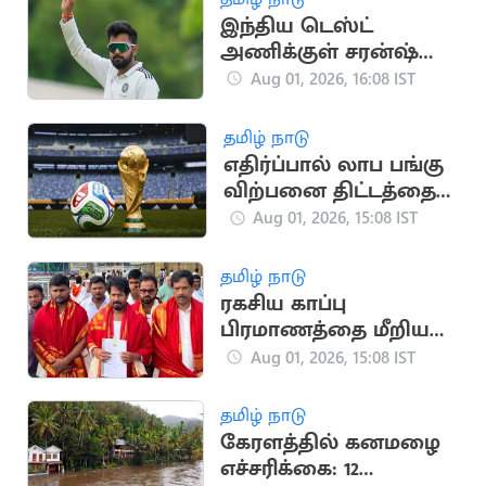
இந்திய டெஸ்ட்
அணிக்குள் சரன்ஷ்
ஜெயின்: கனவு
Aug 01, 2026, 16:08 IST
நனவானது!
தமிழ் நாடு
எதிர்ப்பால் லாப பங்கு
விற்பனை திட்டத்தை
கைவிட்ட FIFA
Aug 01, 2026, 15:08 IST
தமிழ் நாடு
ரகசிய காப்பு
பிரமாணத்தை மீறிய
அமைச்சர்..
Aug 01, 2026, 15:08 IST
நடவடிக்கை எடுப்பாரா
CM?
தமிழ் நாடு
கேரளத்தில் கனமழை
எச்சரிக்கை: 12