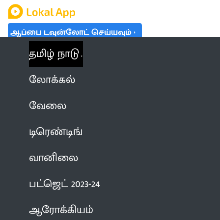
ஆப்பை டவுன்லோட் செய்யவும்
தமிழ் நாடு
லோக்கல்
வேலை
டிரெண்டிங்
வானிலை
பட்ஜெட் 2023-24
ஆரோக்கியம்