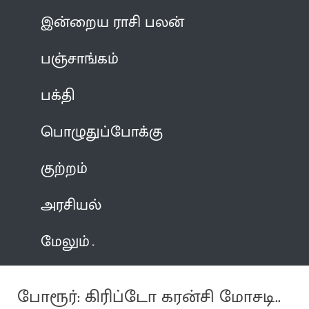
இன்றைய ராசி பலன்
பஞ்சாங்கம்
பக்தி
பொழுதுப்போக்கு
குற்றம்
அரசியல்
மேலும்
போரூர்: கிரிப்டோ கரன்சி மோசடி..