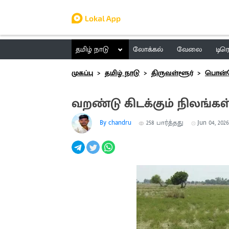
தமிழ் நாடு
லோக்கல்
வேலை
டிர
முகப்பு
தமிழ் நாடு
திருவள்ளூர்
பொன்
வறண்டு கிடக்கும் நிலங்க
By chandru
258
பார்த்தது
Jun 04, 2026