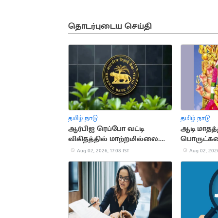
தொடர்புடைய செய்தி
தமிழ் நாடு
தமிழ் நாடு
ஆர்பிஐ ரெப்போ வட்டி
ஆடி மாதத்
விகிதத்தில் மாற்றமில்லை:
பொருட்கள
பொருளாதார நிபுணர்கள்
பண நஷ்டம்
Aug 02, 2026, 17:08 IST
Aug 02, 2026
கணிப்பு