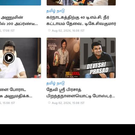
தமிழ் நாடு
் அணுமின்
கர்நாடகத்திற்கு 40 டி.எம்.சி. நீர்
ல் 200 அப்ரண்டீஸ்
கட்டாயம் தேவை.. டி.கே.சிவகுமார்
கள்
, 17:08 IST
Aug 02, 2026, 16:08 IST
தமிழ் நாடு
களை போராட
தேவி ஸ்ரீ பிரசாத்
சு அனுமதிக்க
பிறந்தநாளையொட்டி போஸ்டர்
- உதயநிதி
வெளியிட்ட படக்குழு
, 15:08 IST
Aug 02, 2026, 15:08 IST