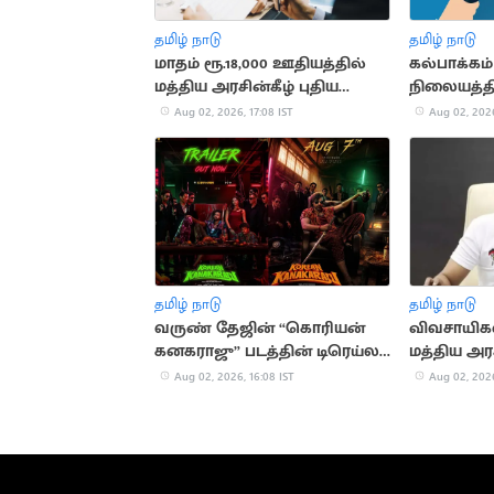
தமிழ் நாடு
தமிழ் நாடு
மாதம் ரூ.18,000 ஊதியத்தில்
கல்பாக்கம
மத்திய அரசின்கீழ் புதிய
நிலையத்தி
வேலைவாய்ப்பு அறிவிப்பு
பணியிடங்
Aug 02, 2026, 17:08 IST
Aug 02, 2026
தமிழ் நாடு
தமிழ் நாடு
வருண் தேஜின் “கொரியன்
விவசாயி
கனகராஜு” படத்தின் டிரெய்லர்
மத்திய அர
வெளியீடு
வேண்டும் 
Aug 02, 2026, 16:08 IST
Aug 02, 2026