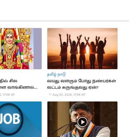
தமிழ் நாடு
தில் சில
வயது வளரும் போது நண்பர்கள்
ை வாங்கினால்
வட்டம் சுருங்குவது ஏன்?
 ஏற்படுமா?
, 17:08 IST
Aug 02, 2026, 17:08 IST