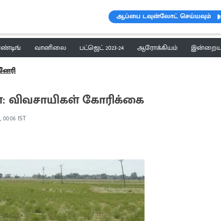
ஆப்பை டவுன்லோட் செய்யவும்
ெண்டிங்
வானிலை
பட்ஜெட் 2023-24
ஆரோக்கியம்
இன்றைய 
னேரி
ள்: விவசாயிகள் கோரிக்கை
, 00:06 IST