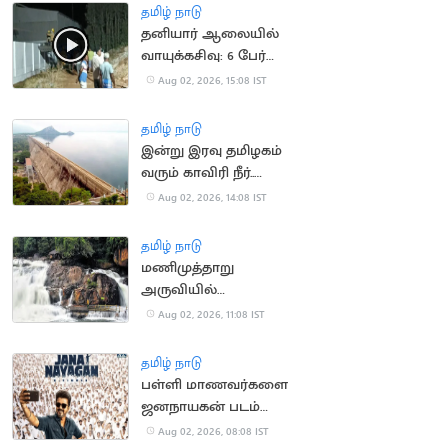
தமிழ் நாடு
தனியார் ஆலையில்
வாயுக்கசிவு: 6 பேர்
மருத்துவமனையில்
Aug 02, 2026, 15:08 IST
அனுமதி
தமிழ் நாடு
இன்று இரவு தமிழகம்
வரும் காவிரி நீர்..
மேட்டூர் அணை நிறைய
Aug 02, 2026, 14:08 IST
வாய்ப்பு
தமிழ் நாடு
மணிமுத்தாறு
அருவியில்
வெள்ளப்பெருக்கு: 2-
Aug 02, 2026, 11:08 IST
வது நாளாக குளிக்க
தடை
தமிழ் நாடு
பள்ளி மாணவர்களை
ஜனநாயகன் படம்
பார்க்க
Aug 02, 2026, 08:08 IST