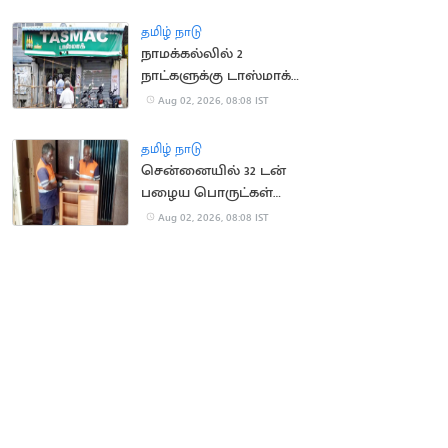
கட்டாயப்படுத்தியதாக
புகார்
தமிழ் நாடு
நாமக்கல்லில் 2
நாட்களுக்கு டாஸ்மாக்
கடைகள் மூட உத்தரவு
Aug 02, 2026, 08:08 IST
தமிழ் நாடு
சென்னையில் 32 டன்
பழைய பொருட்கள்
சேகரிக்கப்பட்டு அகற்றம்
Aug 02, 2026, 08:08 IST