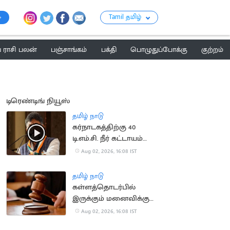
Tamil தமிழ்
ராசி பலன்
பஞ்சாங்கம்
பக்தி
பொழுதுப்போக்கு
குற்றம்
டிரெண்டிங் நியூஸ்
தமிழ் நாடு
கர்நாடகத்திற்கு 40
டி.எம்.சி. நீர் கட்டாயம்
தேவை.. டி.கே.சிவகுமார்
Aug 02, 2026, 16:08 IST
தமிழ் நாடு
கள்ளத்தொடர்பில்
இருக்கும் மனைவிக்கு
இடைக்கால ஜீவனாம்சம்
Aug 02, 2026, 16:08 IST
மறுப்பு