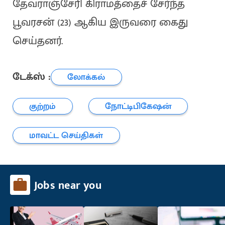
தேவராஞ்சேரி கிராமத்தைச் சேர்ந்த
பூவரசன் (23) ஆகிய இருவரை கைது
செய்தனர்.
டேக்ஸ் :
லோக்கல்
குற்றம்
நோட்டிபிகேஷன்
மாவட்ட செய்திகள்
Jobs near you