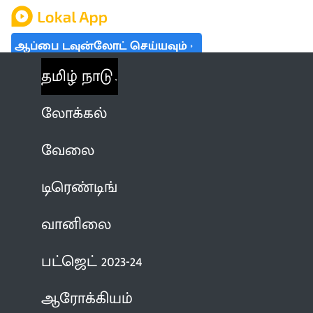
ஆப்பை டவுன்லோட் செய்யவும்
தமிழ் நாடு
லோக்கல்
வேலை
டிரெண்டிங்
வானிலை
பட்ஜெட் 2023-24
ஆரோக்கியம்