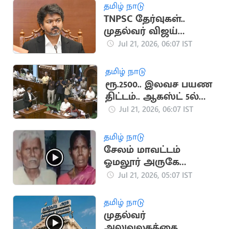
தமிழ் நாடு
TNPSC தேர்வுகள்..
முதல்வர் விஜய்
ஆலோசனை
Jul 21, 2026, 06:07 IST
தமிழ் நாடு
ரூ.2500.. இலவச பயண
திட்டம்.. ஆகஸ்ட் 5ல்
வெளியாக வாய்ப்பு
Jul 21, 2026, 06:07 IST
தமிழ் நாடு
சேலம் மாவட்டம்
ஓமலூர் அருகே
வயதான தம்பதி
Jul 21, 2026, 05:07 IST
அடித்துக் கொலை
தமிழ் நாடு
முதல்வர்
அலுவலகத்தை