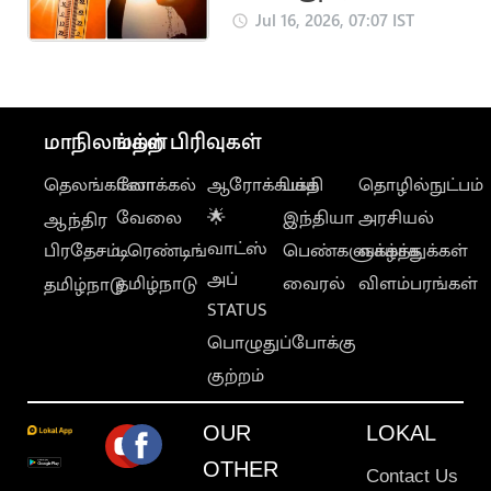
எச்சரிக்கை
Jul 16, 2026, 07:07 IST
மாநிலங்கள்
மற்ற பிரிவுகள்
தெலங்கானா
லோக்கல்
ஆரோக்கியம்
பக்தி
தொழில்நுட்பம்
வேலை
🌟
இந்தியா
அரசியல்
ஆந்திர
வாட்ஸ்
பிரதேசம்
டிரெண்டிங்
பெண்களுக்காக
வாழ்த்துக்கள்
அப்
தமிழ்நாடு
வைரல்
விளம்பரங்கள்
தமிழ்நாடு
STATUS
பொழுதுப்போக்கு
குற்றம்
OUR
LOKAL
OTHER
Contact Us