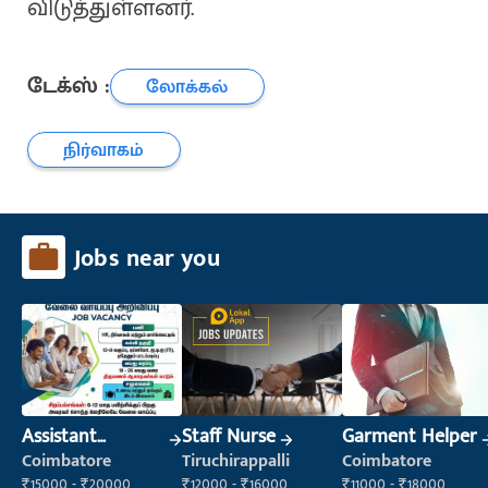
விடுத்துள்ளனர்.
டேக்ஸ் :
லோக்கல்
நிர்வாகம்
Jobs near you
Assistant
Staff Nurse
Garment Helper
Manager
Coimbatore
Tiruchirappalli
Coimbatore
₹15000 - ₹20000
₹12000 - ₹16000
₹11000 - ₹18000