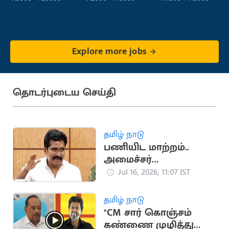
Explore more jobs
தொடர்புடைய செய்தி
தமிழ் நாடு
பணியிட மாற்றம்..
அமைச்சர்
நிர்மல்குமாரின்
Jul 16, 2026, 11:07 IST
மனைவிக்கு மட்டும்
சிறப்பு சலுகையா?
தமிழ் நாடு
"CM சார் கொஞ்சம்
கண்ணை முழித்து