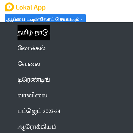
ஆப்பை டவுன்லோட் செய்யவும்
தமிழ் நாடு
லோக்கல்
வேலை
டிரெண்டிங்
வானிலை
பட்ஜெட் 2023-24
ஆரோக்கியம்