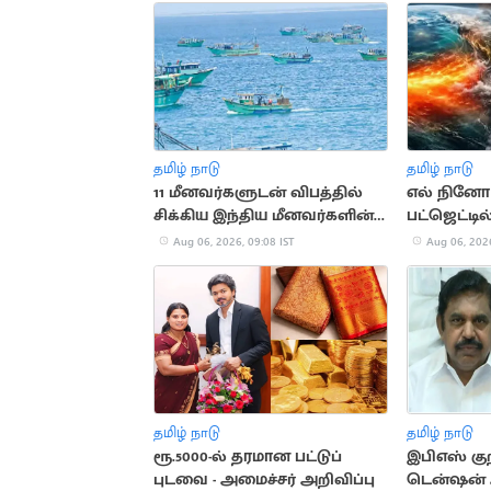
தமிழ் நாடு
தமிழ் நாடு
11 மீனவர்களுடன் விபத்தில்
எல் நினோ ப
சிக்கிய இந்திய மீனவர்களின்
பட்ஜெட்டில
படகு
ஒதுக்கீடு
Aug 06, 2026, 09:08 IST
Aug 06, 2026
தமிழ் நாடு
தமிழ் நாடு
ரூ.5000-ல் தரமான பட்டுப்
இபிஎஸ் குற
புடவை - அமைச்சர் அறிவிப்பு
டென்ஷன