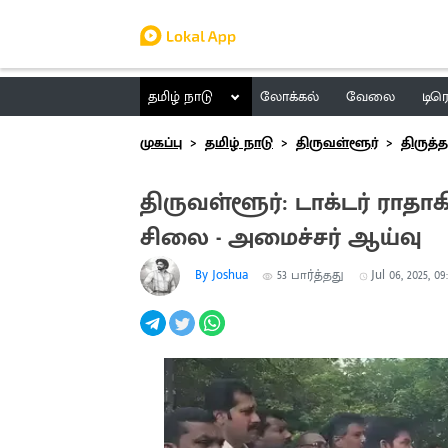
தமிழ் நாடு
லோக்கல்
வேலை
டிர
முகப்பு
தமிழ் நாடு
திருவள்ளூர்
திருத
திருவள்ளூர்: டாக்டர் ர
சிலை - அமைச்சர் ஆய்வு
By Joshua
53
பார்த்தது
Jul 06, 2025, 09