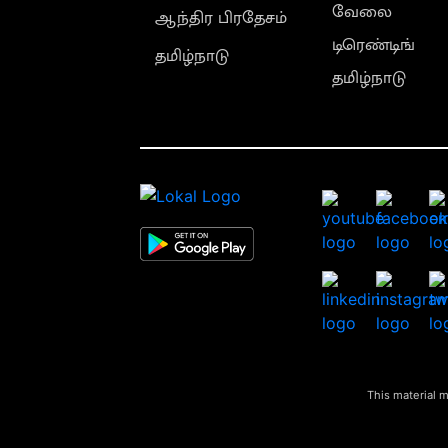
வேலை
ஆந்திர பிரதேசம்
டிரெண்டிங்
தமிழ்நாடு
தமிழ்நாடு
This material m