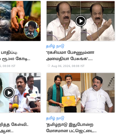
தமிழ் நாடு
ாதிப்பு:
"ரகசியமா பேசணும்னா
் ரூ.340 கோடி
அமைதியா பேசுங்க"..
எதிர்க்கட்சியினருக்கு சபாநாயகர்
, 08:08 IST
Aug 06, 2026, 08:08 IST
அறிவுரை
தமிழ் நாடு
ித்த கேள்வி..
"தமிழ்நாடு இதுபோன்ற
் ஆன
மோசமான பட்ஜெட்டை