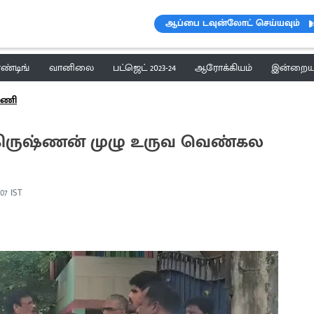
ஆப்பை டவுன்லோட் செய்யவும்
ெண்டிங்
வானிலை
பட்ஜெட் 2023-24
ஆரோக்கியம்
இன்றைய 
்தணி
ாதாகிருஷ்ணன் முழு உருவ வெண்கல
:07 IST