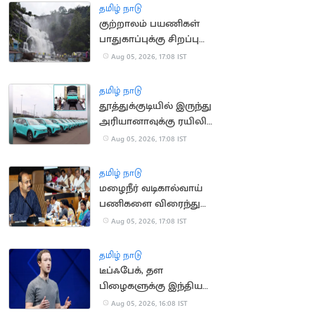
தமிழ் நாடு
குற்றாலம் பயணிகள்
பாதுகாப்புக்கு சிறப்பு
கண்காணிப்பு குழு
Aug 05, 2026, 17:08 IST
அமைக்க உத்தரவு
தமிழ் நாடு
தூத்துக்குடியில் இருந்து
அரியானாவுக்கு ரயிலில்
செல்லும் மின்சார
Aug 05, 2026, 17:08 IST
கார்கள்
தமிழ் நாடு
மழைநீர் வடிகால்வாய்
பணிகளை விரைந்து
முடிக்க உத்தரவு
Aug 05, 2026, 17:08 IST
தமிழ் நாடு
டீப்ஃபேக், தள
பிழைகளுக்கு இந்திய
அரசிடம் மன்னிப்பு
Aug 05, 2026, 16:08 IST