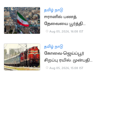
கேட்ட மார்க் சக்கர்பெர்க்
தமிழ் நாடு
ஈரானில் பணத்
தேவையை பூர்த்தி
செய்ய திண்டாடும்
Aug 05, 2026, 16:08 IST
மக்கள்
தமிழ் நாடு
கோவை-ஜெய்ப்பூர்
சிறப்பு ரயில்: முன்பதிவு
நாளை தொடக்கம்
Aug 05, 2026, 15:08 IST