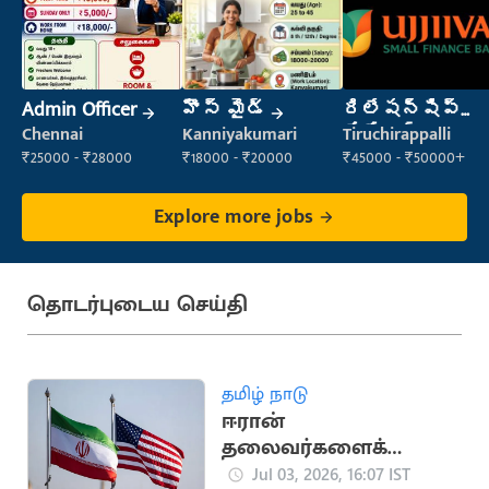
Admin Officer
హౌస్ మైడ్
రిలేషన్‌షిప్
మేనేజర్
Chennai
Kanniyakumari
Tiruchirappalli
₹25000 - ₹28000
₹18000 - ₹20000
₹45000 - ₹50000+
Explore more jobs
தொடர்புடைய செய்தி
தமிழ் நாடு
ஈரான்
தலைவர்களைக்
கொல்ல இஸ்ரேல்
Jul 03, 2026, 16:07 IST