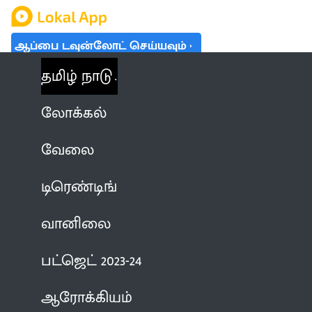
ஆப்பை டவுன்லோட் செய்யவும்
தமிழ் நாடு
லோக்கல்
வேலை
டிரெண்டிங்
வானிலை
பட்ஜெட் 2023-24
ஆரோக்கியம்