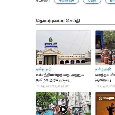
டேக்ஸ் :
லோக்கல்
பக்தி
மா
தொடர்புடைய செய்தி
தமிழ் நாடு
தமிழ் நாடு
உச்சநீதிமன்றத்தை அணுக
வர்த்தக ச
தமிழக அரசு முடிவு
குறைப்பு
Aug 01, 2026, 03:08 IST
Aug 01, 2026