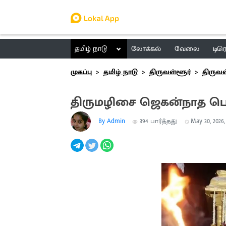
தமிழ் நாடு
லோக்கல்
வேலை
டிர
முகப்பு
தமிழ் நாடு
திருவள்ளூர்
திருவள
திருமழிசை ஜெகன்நாத பெர
By Admin
394
பார்த்தது
May 30, 2026,