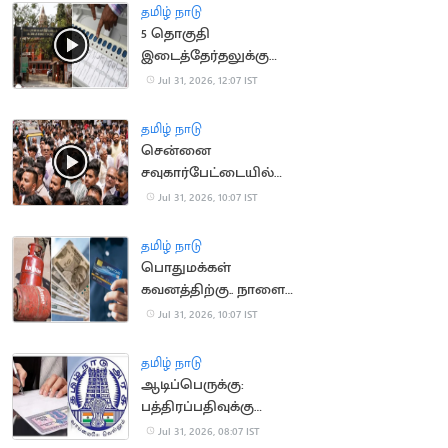
தமிழ் நாடு
5 தொகுதி
இடைத்தேர்தலுக்கு
தடை நீட்டிப்பு..
Jul 31, 2026, 12:07 IST
சென்னை உயர்
நீதிமன்றம் உத்தரவு
தமிழ் நாடு
சென்னை
சவுகார்பேட்டையில்
வடமாநில வியாபாரிகள்
Jul 31, 2026, 10:07 IST
போராட்டம்
தமிழ் நாடு
பொதுமக்கள்
கவனத்திற்கு.. நாளை
முதல் அமலாகும் புதிய
Jul 31, 2026, 10:07 IST
விதிகள்
தமிழ் நாடு
ஆடிப்பெருக்கு:
பத்திரப்பதிவுக்கு
கூடுதல் டோக்கன்கள்
Jul 31, 2026, 08:07 IST