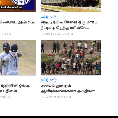
தமிழ் நாடு
ின்தடை அறிவிப்பு
சிறப்பு ரயில் சேவை ஒரு மாதம்
நீட்டிப்பு: தெற்கு ரயில்வே
அறிவிப்பு
, 01:08 IST
Aug 01, 2026, 01:08 IST
தமிழ் நாடு
 ரஹானே ஓய்வு..
ஸ்பெயினுக்குள்
ன பதிவை
ஆயிரக்கணக்கான அகதிகள்
 ரோகித் சர்மா
நுழைந்ததால் பரபரப்பு..
 17:07 IST
Jul 31, 2026, 17:07 IST
நெரிசலில் சிக்கி 9 பேர் பலி