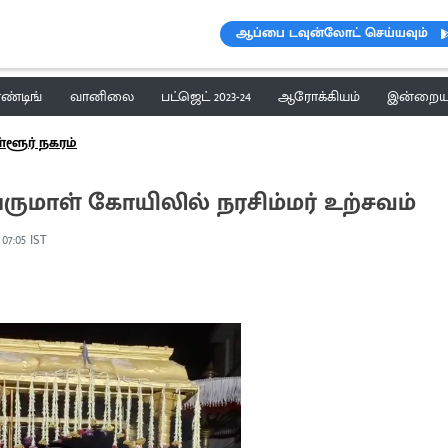
ஆப்பை டவுன்லோட் செய்யவும்
ெண்டிங்
வானிலை
பட்ஜெட் 2023-24
ஆரோக்கியம்
இன்றைய 
்ளூர் நகரம்
ுமாள் கோயிலில் நரசிம்மர் உற்சவம்
 07:05 IST