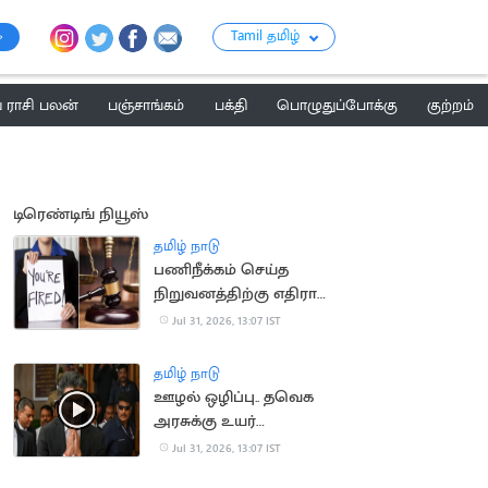
Tamil தமிழ்
ராசி பலன்
பஞ்சாங்கம்
பக்தி
பொழுதுப்போக்கு
குற்றம்
டிரெண்டிங் நியூஸ்
தமிழ் நாடு
பணிநீக்கம் செய்த
நிறுவனத்திற்கு எதிராக
வழக்கு.. ரூ.19 லட்சம்
Jul 31, 2026, 13:07 IST
இழப்பீடு பெற்ற பெண்
தமிழ் நாடு
ஊழல் ஒழிப்பு.. தவெக
அரசுக்கு உயர்
நீதிமன்றம் பாராட்டு
Jul 31, 2026, 13:07 IST