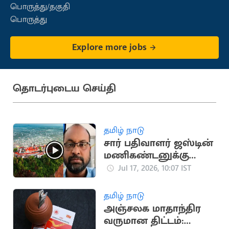
பொருத்து/தகுதி
பொருத்து
Explore more jobs
தொடர்புடைய செய்தி
தமிழ் நாடு
சார் பதிவாளர் ஜஸ்டின்
மணிகண்டனுக்கு
நிபந்தனையுடன்
Jul 17, 2026, 10:07 IST
முன்ஜாமின்
தமிழ் நாடு
அஞ்சலக மாதாந்திர
வருமான திட்டம்: