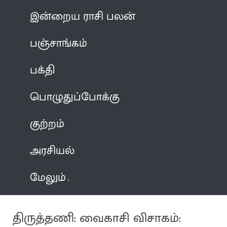
இன்றைய ராசி பலன்
பஞ்சாங்கம்
பக்தி
பொழுதுப்போக்கு
குற்றம்
அரசியல்
மேலும்
திருத்தணி: வைகாசி விசாகம்: