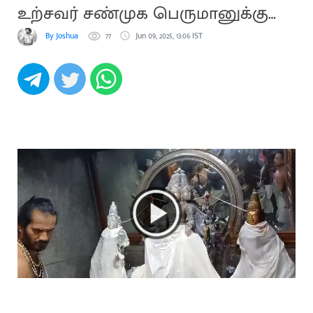
உற்சவர் சண்முக பெருமானுக்கு
சிறப்பு அபிஷேகம்
By Joshua
77
Jun 09, 2025, 13:06 IST