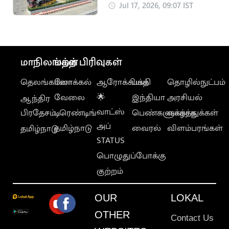
ஆம்னி பேருந்துகள்
Jul 17, 2026, 09:07 IST
இயக்க திட்டம்
மாநிலங்கள்
மற்ற பிரிவுகள்
தெலங்கானா
லோக்கல்
ஆரோக்கியம்
பக்தி
தொழில்நுட்பம்
வேலை
🌟
இந்தியா
அரசியல்
ஆந்திர
வாட்ஸ்
பிரதேசம்
டிரெண்டிங்
பெண்களுக்காக
வாழ்த்துக்கள்
அப்
தமிழ்நாடு
வைரல்
விளம்பரங்கள்
தமிழ்நாடு
STATUS
பொழுதுப்போக்கு
குற்றம்
OUR
LOKAL
OTHER
Contact Us