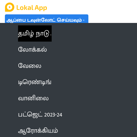
ஆப்பை டவுன்லோட் செய்யவும்
தமிழ் நாடு
லோக்கல்
வேலை
டிரெண்டிங்
வானிலை
பட்ஜெட் 2023-24
ஆரோக்கியம்