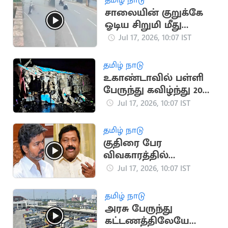
சாலையின் குறுக்கே
ஓடிய சிறுமி மீது
மோதிய வாகனம்
Jul 17, 2026, 10:07 IST
(வைரல் வீடியோ)
தமிழ் நாடு
உகாண்டாவில் பள்ளி
பேருந்து கவிழ்ந்து 20
மாணவர்கள் பலி
Jul 17, 2026, 10:07 IST
தமிழ் நாடு
குதிரை பேர
விவகாரத்தில்
முதல்வர் விஜய்தான்
Jul 17, 2026, 10:07 IST
குற்றவாளி -
இன்பதுரை
தமிழ் நாடு
அரசு பேருந்து
கட்டணத்திலேயே