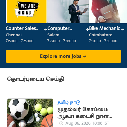
Counter Sales
Computer
Bike Mechanic
Executive (Retail
Operator
Chennai
Salem
Coimbatore
Sales)
₹15000 - ₹25000
₹25000 - ₹38000
₹15000 - ₹30000
Explore more jobs
தொடர்புடைய செய்தி
தமிழ் நாடு
முதல்வர் கோப்பை:
ஆக.31 கடைசி நாள்
என அரசு அறிவிப்பு
Aug 06, 2026, 10:08 IST