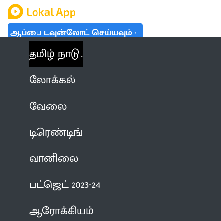
ஆப்பை டவுன்லோட் செய்யவும்
தமிழ் நாடு
லோக்கல்
வேலை
டிரெண்டிங்
வானிலை
பட்ஜெட் 2023-24
ஆரோக்கியம்