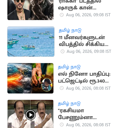
'ராக்கா' படத்தில்
ஷாருக் கான்
நடிக்கவில்லை:
Aug 06, 2026, 09:08 IST
வதந்திகளுக்கு
முற்றுப்புள்ளி
தமிழ் நாடு
11 மீனவர்களுடன்
விபத்தில் சிக்கிய
இந்திய மீனவர்களின்
Aug 06, 2026, 09:08 IST
படகு
தமிழ் நாடு
எல் நினோ பாதிப்பு:
பட்ஜெட்டில் ரூ.340
கோடி ஒதுக்கீடு
Aug 06, 2026, 08:08 IST
தமிழ் நாடு
"ரகசியமா
பேசணும்னா
அமைதியா பேசுங்க"..
Aug 06, 2026, 08:08 IST