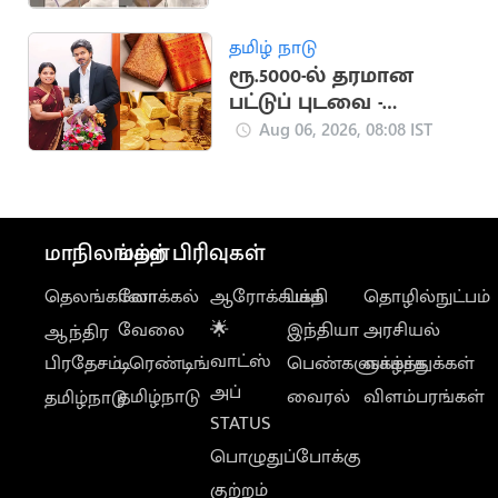
எதிர்க்கட்சியினருக்கு
சபாநாயகர் அறிவுரை
தமிழ் நாடு
ரூ.5000-ல் தரமான
பட்டுப் புடவை -
அமைச்சர் அறிவிப்பு
Aug 06, 2026, 08:08 IST
மாநிலங்கள்
மற்ற பிரிவுகள்
தெலங்கானா
லோக்கல்
ஆரோக்கியம்
பக்தி
தொழில்நுட்பம்
வேலை
🌟
இந்தியா
அரசியல்
ஆந்திர
வாட்ஸ்
பிரதேசம்
டிரெண்டிங்
பெண்களுக்காக
வாழ்த்துக்கள்
அப்
தமிழ்நாடு
வைரல்
விளம்பரங்கள்
தமிழ்நாடு
STATUS
பொழுதுப்போக்கு
குற்றம்