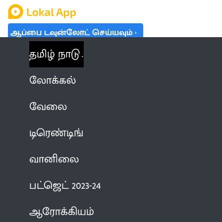
ஆப்பை டவுன்லோட் செய்யவும்
தமிழ் நாடு
லோக்கல்
வேலை
டிரெண்டிங்
வானிலை
பட்ஜெட் 2023-24
ஆரோக்கியம்