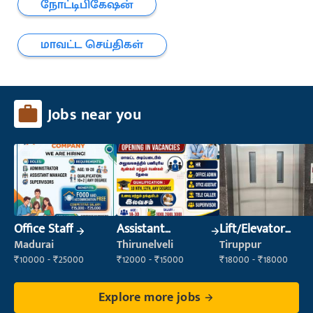
நோட்டிபிகேஷன்
மாவட்ட செய்திகள்
Jobs near you
Office Staff
Assistant
Lift/Elevator
Manager
Technician
Madurai
Thirunelveli
Tiruppur
₹10000 - ₹25000
₹12000 - ₹15000
₹18000 - ₹18000
Explore more jobs