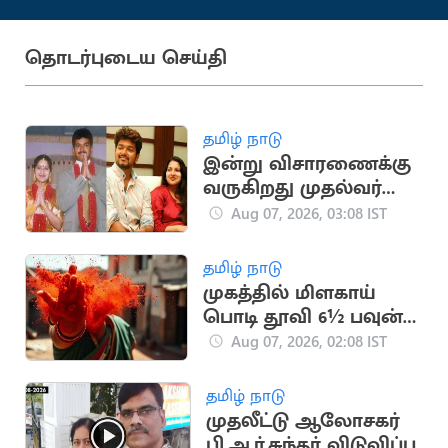
தொடர்புடைய செய்தி
தமிழ் நாடு
இன்று விசாரணைக்கு
வருகிறது முதல்வர்
விஜய் விவாகரத்து
Aug 07, 2026, 03:08 IST
வழக்கு
தமிழ் நாடு
முகத்தில் மிளகாய்
பொடி தூவி 6½ பவுன்
நகை பறிப்பு
Aug 07, 2026, 02:08 IST
தமிழ் நாடு
முதலீட்டு ஆலோசகர்
பி.ஆர்.சுந்தர் விடுவிப்பு