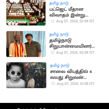
தமிழ் நாடு
பட்ஜெட் மீதான
விவாதம் இன்று
தொடக்கம்
Aug 07, 2026, 02:08 IST
தமிழ் நாடு
தமிழ்நாடு
சிறுபான்மையினர்
ஆணையத்தின்
Aug 07, 2026, 02:08 IST
தலைவராக பெலிக்ஸ்
ஜெரால்டு நியமனம்
தமிழ் நாடு
சாலை விபத்தில் 4
வயது சிறுவன்
உயிரிழப்பு
Aug 07, 2026, 01:08 IST