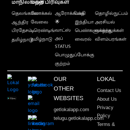
மாநிலங்கள்
மற்ற பிரிவுகள்
தெலங்கானா
லோக்கல்
ஆரோக்கியம்
பக்தி
தொழில்நுட்பம்
வேலை
🌟
இந்தியா
அரசியல்
ஆந்திர
வாட்ஸ்
பிரதேசம்
டிரெண்டிங்
பெண்களுக்காக
வாழ்த்துக்கள்
அப்
தமிழ்நாடு
வைரல்
விளம்பரங்கள்
தமிழ்நாடு
STATUS
பொழுதுப்போக்கு
குற்றம்
OUR
LOKAL
OTHER
Contact Us
WEBSITES
About Us
Privacy
getlokalapp.com
Policy
telugu.getlokalapp.com
Terms &