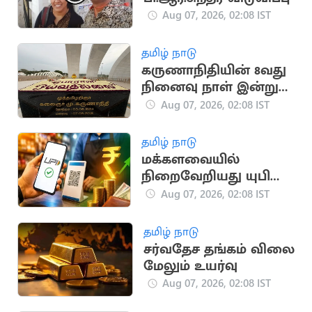
Aug 07, 2026, 02:08 IST
தமிழ் நாடு
கருணாநிதியின் 8வது
நினைவு நாள் இன்று
அனுசரிப்பு
Aug 07, 2026, 02:08 IST
தமிழ் நாடு
மக்களவையில்
நிறைவேறியது யுபிஐ
மசோதா:
Aug 07, 2026, 02:08 IST
நிதியமைச்சர்
விளக்கம்
தமிழ் நாடு
சர்வதேச தங்கம் விலை
மேலும் உயர்வு
Aug 07, 2026, 02:08 IST