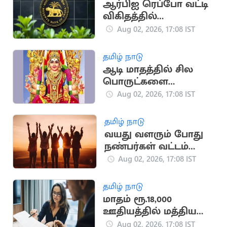
ஆர்பிஐ ரெப்போ வட்டி
விகிதத்தில்
மாற்றமில்லை:
Aug 02, 2026, 17:08 IST
பொருளாதார
நிபுணர்கள் கணிப்பு
தமிழ் நாடு
ஆடி மாதத்தில் சில
பொருட்களை
வாங்கினால் பண
Aug 02, 2026, 17:08 IST
நஷ்டம் ஏற்படுமா?
தமிழ் நாடு
வயது வளரும் போது
நண்பர்கள் வட்டம்
சுருங்குவது ஏன்?
Aug 02, 2026, 17:08 IST
தமிழ் நாடு
மாதம் ரூ.18,000
ஊதியத்தில் மத்திய
அரசின்கீழ் புதிய
Aug 02, 2026, 17:08 IST