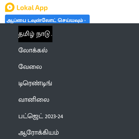
ஆப்பை டவுன்லோட் செய்யவும்
தமிழ் நாடு
லோக்கல்
வேலை
டிரெண்டிங்
வானிலை
பட்ஜெட் 2023-24
ஆரோக்கியம்