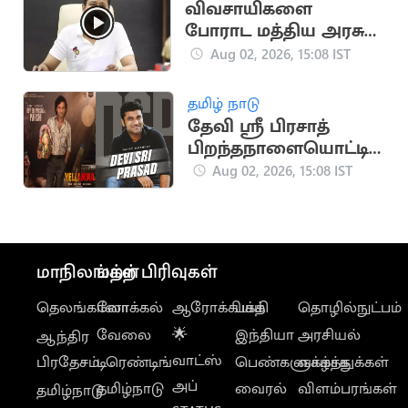
விவசாயிகளை
போராட மத்திய அரசு
அனுமதிக்க வேண்டும்
Aug 02, 2026, 15:08 IST
- உதயநிதி
தமிழ் நாடு
தேவி ஸ்ரீ பிரசாத்
பிறந்தநாளையொட்டி
போஸ்டர் வெளியிட்ட
Aug 02, 2026, 15:08 IST
படக்குழு
மாநிலங்கள்
மற்ற பிரிவுகள்
தெலங்கானா
லோக்கல்
ஆரோக்கியம்
பக்தி
தொழில்நுட்பம்
வேலை
🌟
இந்தியா
அரசியல்
ஆந்திர
வாட்ஸ்
பிரதேசம்
டிரெண்டிங்
பெண்களுக்காக
வாழ்த்துக்கள்
அப்
தமிழ்நாடு
வைரல்
விளம்பரங்கள்
தமிழ்நாடு