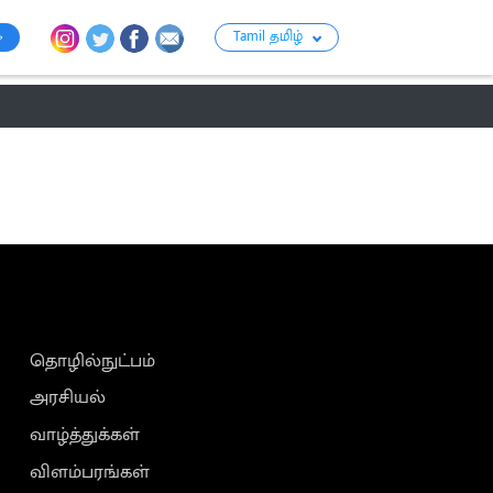
Tamil தமிழ்
ராசி பலன்
பஞ்சாங்கம்
பக்தி
பொழுதுப்போக்கு
குற்றம்
தொழில்நுட்பம்
அரசியல்
வாழ்த்துக்கள்
விளம்பரங்கள்