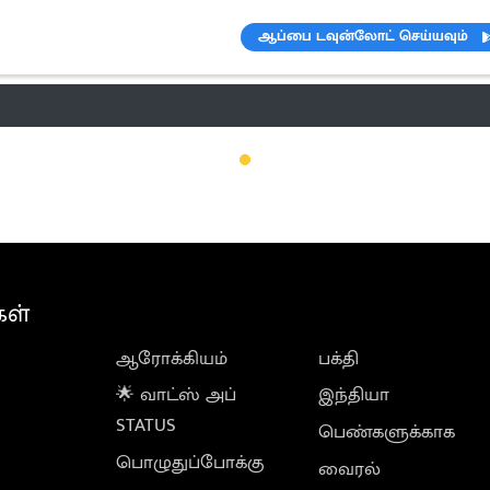
ஆப்பை டவுன்லோட் செய்யவும்
ெண்டிங்
வானிலை
பட்ஜெட் 2023-24
ஆரோக்கியம்
இன்றைய 
கள்
ஆரோக்கியம்
பக்தி
🌟 வாட்ஸ் அப்
இந்தியா
STATUS
பெண்களுக்காக
பொழுதுப்போக்கு
வைரல்