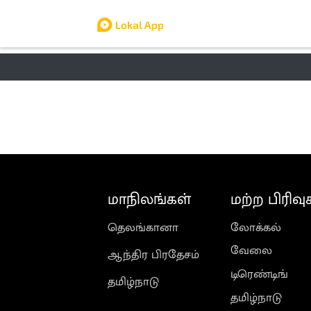
தமிழ் நாடு
லோக்கல்
வேலை
டிர
மாநிலங்கள்
மற்ற பிரிவு
தெலங்கானா
லோக்கல்
வேலை
ஆந்திர பிரதேசம்
டிரெண்டிங்
தமிழ்நாடு
தமிழ்நாடு