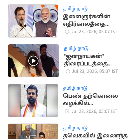
தமிழ் நாடு
இளைஞர்களின்
எதிர்காலத்தை
சிதைத்தவர் பிரதமர் -
Jul 23, 2026, 05:07 IST
ராகுல் காந்தி
தமிழ் நாடு
"ஜனநாயகன்"
திரைப்படத்தை
கணவருடன் பார்த்த
Jul 23, 2026, 05:07 IST
நடிகை கீர்த்தி சுரேஷ்
தமிழ் நாடு
பெண் தற்கொலை
வழக்கில்
தலைமறைவாக
Jul 23, 2026, 05:07 IST
இருந்த தவெக
பிரமுகர் கைது
தமிழ் நாடு
தவெகவில் இணைந்த