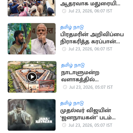
ஆதரவாக மதுரையில்
டி.ஒய்.எப்.ஐ
Jul 23, 2026, 06:07 IST
அமைப்பினர் ரயில்
மறியல்
தமிழ் நாடு
பிரதமரின் அறிவிப்பை
நிராகரித்த கரப்பான்
பூச்சி ஜனதா கட்சி
Jul 23, 2026, 06:07 IST
தமிழ் நாடு
நாடாளுமன்ற
வளாகத்தில்
போராட்டத்தில் ஈடுபட்ட
Jul 23, 2026, 05:07 IST
NDA எம்.பிக்கள்
தமிழ் நாடு
முதல்வர் விஜயின்
‘ஜனநாயகன்’ படம்
எப்படியிருக்கு? திரை
Jul 23, 2026, 05:07 IST
விமர்சனம்