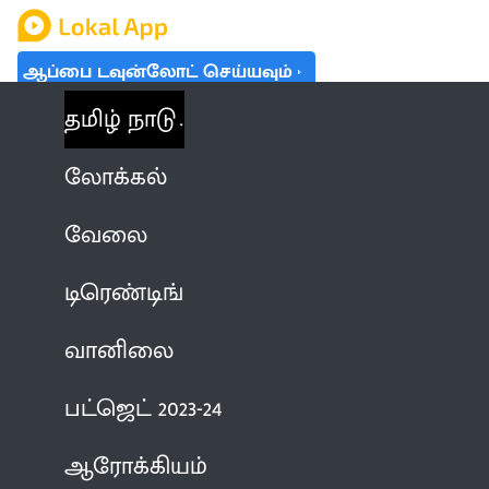
ஆப்பை டவுன்லோட் செய்யவும்
தமிழ் நாடு
லோக்கல்
வேலை
டிரெண்டிங்
வானிலை
பட்ஜெட் 2023-24
ஆரோக்கியம்