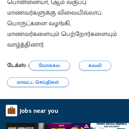
பொன்னையா, 1ஆம் வகுப்பு
மாணவர்களுக்கு விலையில்லாப்
பொருட்களை வழங்கி,
மாணவர்களையும் பெற்றோர்களையும்
வாழ்த்தினார்.
டேக்ஸ் :
லோக்கல்
கல்வி
மாவட்ட செய்திகள்
Jobs near you