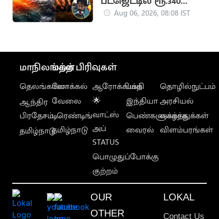
பட்ஜெட்டில் ரூ.340
கோடி ஒதுக்கீடு
Aug 06, 2026, 08:08 IST
மாநிலங்கள்
மற்ற பிரிவுகள்
தெலங்கானா
லோக்கல்
ஆரோக்கியம்
பக்தி
தொழில்நுட்பம்
வேலை
🌟
இந்தியா
அரசியல்
ஆந்திர
வாட்ஸ்
பிரதேசம்
டிரெண்டிங்
பெண்களுக்காக
வாழ்த்துக்கள்
அப்
தமிழ்நாடு
வைரல்
விளம்பரங்கள்
தமிழ்நாடு
STATUS
பொழுதுப்போக்கு
குற்றம்
OUR
LOKAL
OTHER
Contact Us