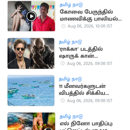
தமிழ் நாடு
கோவை பேருந்தில்
மாணவிக்கு பாலியல்
தொல்லை.. காவலர்
Aug 06, 2026, 10:08 IST
சஸ்பெண்ட்
தமிழ் நாடு
'ராக்கா' படத்தில்
ஷாருக் கான்
நடிக்கவில்லை:
Aug 06, 2026, 09:08 IST
வதந்திகளுக்கு
முற்றுப்புள்ளி
தமிழ் நாடு
11 மீனவர்களுடன்
விபத்தில் சிக்கிய
இந்திய மீனவர்களின்
Aug 06, 2026, 09:08 IST
படகு
தமிழ் நாடு
எல் நினோ பாதிப்பு: