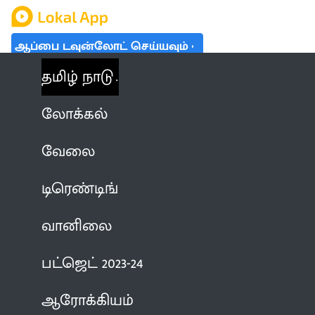
ஆப்பை டவுன்லோட் செய்யவும்
தமிழ் நாடு
லோக்கல்
வேலை
டிரெண்டிங்
வானிலை
பட்ஜெட் 2023-24
ஆரோக்கியம்