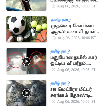
பயணித்து சாதனை
படைத்த பிரிட்டன்
Aug 06, 2026, 10:08 IST
பாட்டி
தமிழ் நாடு
முதல்வர் கோப்பை:
ஆக.31 கடைசி நாள்
என அரசு அறிவிப்பு
Aug 06, 2026, 10:08 IST
தமிழ் நாடு
மதுபோதையில் கார்
ஓட்டிய விபரீதம்..
தூத்துக்குடியில்
Aug 06, 2026, 10:08 IST
ஒருவர் பலி
தமிழ் நாடு
819 மெட்ரோ மீட்டர்
சுரங்கம் தோண்டி
நீலகிரி இயந்திரம்
Aug 06, 2026, 10:08 IST
சாதனை