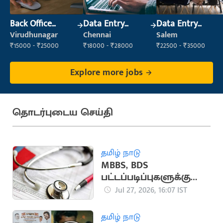
Back Office
Data Entry
Data Entry
Executive
Operator
Operator
Virudhunagar
Chennai
Salem
(Administration)
₹15000 - ₹25000
₹18000 - ₹28000
₹22500 - ₹35000
Explore more jobs
தொடர்புடைய செய்தி
தமிழ் நாடு
MBBS, BDS
பட்டப்படிப்புகளுக்கு
விண்ணப்பிக்க கால
Jul 27, 2026, 16:07 IST
அவகாசம் நீட்டிப்பு
தமிழ் நாடு