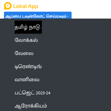
ஆப்பை டவுன்லோட் செய்யவும்
தமிழ் நாடு
லோக்கல்
வேலை
டிரெண்டிங்
வானிலை
பட்ஜெட் 2023-24
ஆரோக்கியம்