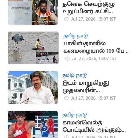
தவெக செயற்குழு
உறுப்பினர் கட்சி
பொறுப்பில் இருந்து
Jul 27, 2026, 15:07 IST
நீக்கம்
தமிழ் நாடு
பாகிஸ்தானில்
கனமழையால் 109 பேர்
பலி,
Jul 27, 2026, 15:07 IST
ஆயிரக்கணக்கானோர்
பாதிப்பு
தமிழ் நாடு
இடம் மாறுகிறது
முதல்வரின்
அலுவலகம்..
Jul 27, 2026, 15:07 IST
வெளியானது
அறிக்கை
தமிழ் நாடு
காமன்வெல்த்
போட்டியில் அங்குஷ்
பங்கால் காலிறுதிக்கு
Jul 27, 2026, 15:07 IST