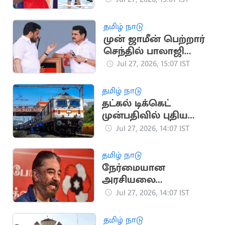
முன்னேற்றம்
தமிழ் நாடு
முன் ஜாமீன் பெற்றார்
செந்தில் பாலாஜி
சகோதரர்
Jul 27, 2026, 15:07 IST
தமிழ் நாடு
தட்கல் டிக்கெட்
முன்பதிவில் புதிய
டோக்கன் முறை அமல்
Jul 27, 2026, 14:07 IST
தமிழ் நாடு
நேர்மையான
அரசியலை
முன்னிறுத்தி
Jul 27, 2026, 14:07 IST
கமல்ஹாசன்
தொடங்கிய மநீம
தமிழ் நாடு