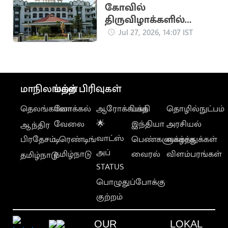
கோவில்
திருவிழாக்களில்
யாருக்கும் முதல்
Jul 27, 2026, 14:07 IST
மரியாதை கிடையாது
மாநிலங்கள்
மற்ற பிரிவுகள்
தெலங்கானா
லோக்கல்
ஆரோக்கியம்
பக்தி
தொழில்நுட்பம்
வேலை
🌟
இந்தியா
அரசியல்
ஆந்திர
வாட்ஸ்
பிரதேசம்
டிரெண்டிங்
பெண்களுக்காக
வாழ்த்துக்கள்
அப்
தமிழ்நாடு
வைரல்
விளம்பரங்கள்
தமிழ்நாடு
STATUS
பொழுதுப்போக்கு
குற்றம்
OUR
LOKAL